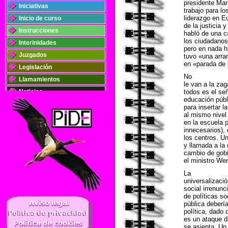
presidente Mar
Iniciativas
trabajo para l
liderazgo en Eu
Inicio de curso
de la justicia 
Instrucciones
habló de una c
los ciudadanos
Interinidades
pero en nada 
Juzgados
tuvo «una arra
en «parada de
Legislación
No
Llamamientos
le van a la zag
Noticias
todos es el s
educación públ
Oposiciones
para insertar la
al mismo nivel
Plantillas
en la escuela p
Publicaciones
innecesarios),
los centros. U
Registros
y llamada a la 
Retribuciones
cambio de gobi
el ministro Wer
Solidaridad
La
universalizaci
social irrenunc
..
de políticas so
pública deberí
política, dado 
es un ataque d
se asienta. Un 