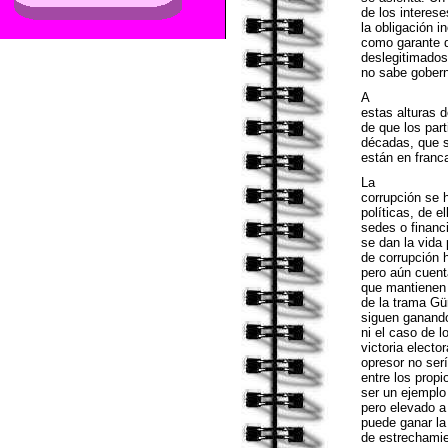
de los interese
la obligación i
como garante de
deslegitimados 
no sabe gobern
A
estas alturas d
de que los par
décadas, que 
están en franc
La
corrupción se 
políticas, de e
sedes o financ
se dan la vida
de corrupción h
pero aún cuent
que mantienen 
de la trama Gür
siguen ganando
ni el caso de l
victoria elect
opresor no serí
entre los prop
ser un ejemplo
pero elevado a
puede ganar la
de estrechamie