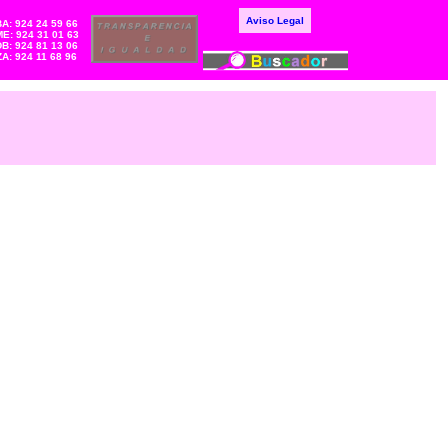
Aviso Legal
BA: 924 24 59 66
E: 924 31 01 63
DB: 924 81 13 06
ZA: 924 11 68 96