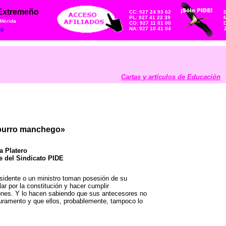
 Extremeño
CC: 927 24 93 62
PL: 927 41 22 39
M
 Mérida
CO: 927 11 01 00
NA: 927 10 41 04
rg
Cartas y artículos de Educación
burro manchego»
a Platero
e del Sindicato PIDE
sidente o un ministro toman posesión de su
lar por la constitución y hacer cumplir
ones. Y lo hacen sabiendo que sus antecesores no
juramento y que ellos, probablemente, tampoco lo