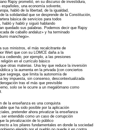
iano Rajoy prometió, en su discurso de investidura,
os españoles, una economía solvente,
ropa, habló de la libertad, de la igualdad,
y de la solidaridad que se desprende de la Constitución,
artera básica de servicios para todos
, habló y habló y siguió hablando
han quedado sus palabras. Podemos decir que Rajoy
ncada de caballo andaluz» y ha terminado
 burro manchego».
a sus ministros, el más recalcitrante de
eñor Wert que con su LOMCE daña a la
ica cediendo, por ejemplo, a las presiones
 religión en el currículo básico
 que otras materias. Una ley que reduce la inversión
ública y la aumenta en la privada (con conciertos
 que segrega, que limita la autonomía de
na ley impuesta, sin consenso, descontextualizada
derogación tras el más que previsible
erno, solo se le ocurre a un megalómano como
t.
ón de la enseñanza es una conquista
iable que ha sido posible por la aplicación
ciales, pretender ahora privatizar la enseñanza
a ser entendido como un caso de corrupción
que la privatización de lo público
irecto a los pilares fundamentales en donde la sociedad
gobierno elegido por el pueblo no puede ir en contra