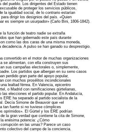
s del pueblo. Los dirigentes del Estado tienen
nexcusable de proteger los servicios públicos,
 la igualdad social, de lo contrario estarían
para dirigir los designios del país. «Quien
ar es siempre un usurpador» (Carlo Bini, 1806-1842).
e la función de teatro nadie se extraña
tidos que han gobernado este país durante
son como las dos caras de una misma moneda,
a decadencia. A pulso se han ganado su desprestigio.
ha convertido en el motor de muchas organizaciones
lla se alimentan, con ella construyen sus
ian sus campañas electorales o, simplemente,
 padre. Los partidos que albergan en su seno casos
an perdido gran parte del apoyo popular,
an con muchos prosélitos incondicionales
una lealtad férrea. En Valencia, epicentro
tel, o Madrid con ramificaciones gürtelianas,
 las elecciones el partido popular. En Andalucía,
os ERE ha separado al partido socialista de la
oral. Decía Simone de Beauvoir que «el
a tan fuerte si no tuviese cómplices
ios oprimidos». El Gürtel y los ERE podrían
 de la gran verdad que contiene la cita de Simone,
 la enésima potencia: ¿Cómo
 corrupción en las urnas? Parece un caso
nto colectivo del campo de la conciencia.