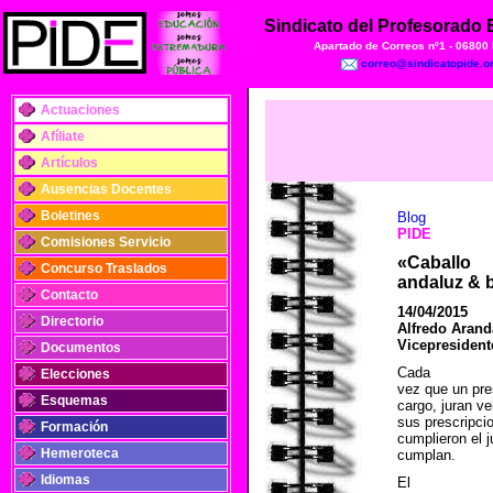
Sindicato del Profesorado
Apartado de Correos nº1 - 06800
correo@sindicatopide.o
Actuaciones
Afíliate
Artículos
Ausencias Docentes
Boletines
Blog
PIDE
Comisiones Servicio
«Caballo
Concurso Traslados
andaluz & 
Contacto
14/04/2015
Directorio
Alfredo Arand
Vicepresident
Documentos
Cada
Elecciones
vez que un pre
Esquemas
cargo, juran ve
sus prescripci
Formación
cumplieron el 
Hemeroteca
cumplan.
Idiomas
El