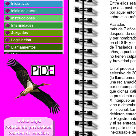
Entre ellos est
Iniciativas
que a la postre
Inicio de curso
por aquel enton
sobre ellos má
Instrucciones
Pasados
Interinidades
más de 7 años 
Juzgados
después de sup
y ser nombrado
Legislación
en el DOE y en
de Traslados, 
Llamamientos
años, a punto 
Noticias
no tienen culpa
y brevedad pos
Oposiciones
En el proceso
Plantillas
selectivo de 2
Publicaciones
(le llamaremos,
una reclamación
Registros
por no compart
Retribuciones
que dichas cal
la presidenta d
Solidaridad
X interpuso un 
vino a descubr
el Tribunal. E
debieron entre
..
el Registro hab
y ni se entrega
por parte de la
inexcusable de