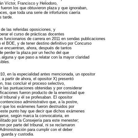
án Víctor, Francisco y Heliodoro,
 fueron los que obtuvieron plaza y que ignoraban,
ces, que toda una serie de infortunios caería
s tarde.
de las referidas oposiciones, y
erar el curso de prácticas docentes
s funcionarios de carrera en 2011 en sendas publicaciones
 el BOE, y de tener destino definitivo por Concurso
se encuentran, ahora, después de tantos
de perder la plaza por un hecho del que
 alguna y que paso a relatar con la mayor claridad
ibles.
010, en la especialidad antes mencionada, un opositor
 a partir de ahora, el opositor X) presentó
, tras concluir el proceso selectivo,
ir las puntuaciones obtenidas y por considerar
ificaciones fueron producto de la enemistad que
el tribunal y él se profesaban. El opositor
contencioso administrativo que, a la postre,
ir que los exámenes fueron destruidos por
n este punto hay que decir que dichos exámenes
garse, según marca la convocatoria, en
ilitado por la Consejería para este menester;
ron por parte del tribunal, ni se reclamaron
 Administración para cumplir con el deber
 guarda y custodia.