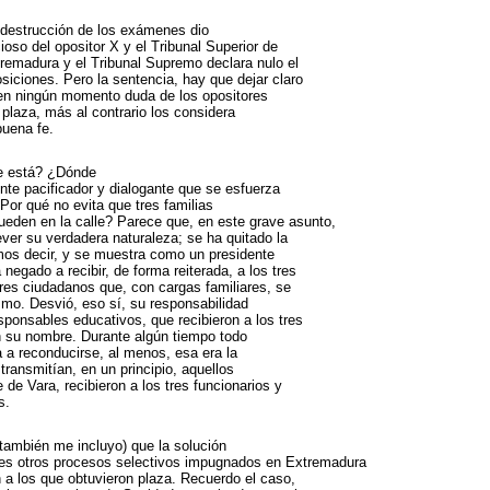
 destrucción de los exámenes dio
ioso del opositor X y el Tribunal Superior de
tremadura y el Tribunal Supremo declara nulo el
siciones. Pero la sentencia, hay que dejar claro
en ningún momento duda de los opositores
plaza, más al contrario los considera
buena fe.
e está? ¿Dónde
nte pacificador y dialogante que se esfuerza
Por qué no evita que tres familias
ueden en la calle? Parece que, en este grave asunto,
ever su verdadera naturaleza; se ha quitado la
mos decir, y se muestra como un presidente
negado a recibir, de forma reiterada, a los tres
tres ciudadanos que, con cargas familiares, se
mo. Desvió, eso sí, su responsabilidad
sponsables educativos, que recibieron a los tres
n su nombre. Durante algún tiempo todo
a a reconducirse, al menos, esa era la
ransmitían, en un principio, aquellos
de Vara, recibieron a los tres funcionarios y
s.
ambién me incluyo) que la solución
ues otros procesos selectivos impugnados en Extremadura
n a los que obtuvieron plaza. Recuerdo el caso,