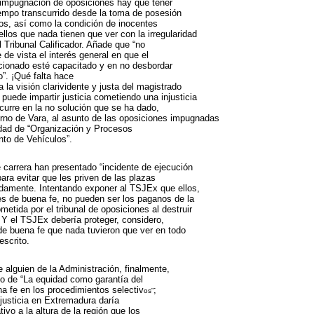
impugnación de oposiciones hay que tener
iempo transcurrido desde la toma de posesión
os, así como la condición de inocentes
llos que nada tienen que ver con la irregularidad
 Tribunal Calificador. Añade que “no
de vista el interés general en que el
cionado esté capacitado y en no desbordar
o”. ¡Qué falta hace
la visión clarividente y justa del magistrado
puede impartir justicia cometiendo una injusticia
urre en la no solución que se ha dado,
rno de Vara, al asunto de las oposiciones impugnadas
idad de “Organización y Procesos
to de Vehículos”.
e carrera han presentado “incidente de ejecución
ara evitar que les priven de las plazas
amente. Intentando exponer al TSJEx que ellos,
s de buena fe, no pueden ser los paganos de la
ometida por el tribunal de oposiciones al destruir
Y el TSJEx debería proteger, considero,
 de buena fe que nada tuvieron que ver en todo
escrito.
alguien de la Administración, finalmente,
lo de “La equidad como garantía del
na fe en los procedimientos selectiv
;
os”
a justicia en Extremadura daría
tivo a la altura de la región que los