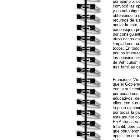
por ejemplo, d
convocó las op
y aparato dige
obteniendo la 
recursos de al
anular la nota; 
exconsejera pro
por consiguien
otros casos co
limpiadores, c
todos. En todo
por los intere
las oposicione
de Vehículos” 
tres familias c
Francisco, Víc
que el Gobiern
con la suficien
por pecadores 
educativos, de
ellos, con sus
la poca dispon
por todas la pa
este asunto com
En Asturias se
Infantil, pero 
que obtuvieron 
oposición de t