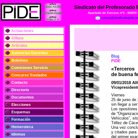
Sindicato del Profesorado
Apartado de Correos nº1 - 06800
correo@sindicatopide.o
Actuaciones
Afíliate
Artículos
Ausencias Docentes
Blog
Boletines
PIDE
Comisiones Servicio
«
Terceros
de buena f
Concurso Traslados
Contacto
09/01/2018 Al
Vicepresident
Directorio
Viernes
Documentos
25 de junio de 
sin llegar a s
Elecciones
Los opositores 
Esquemas
de “Organizaci
Vehículos”, si
Formación
Téllez de Cáce
Hemeroteca
Una vez conclu
y citados para 
Idiomas
del primer exa