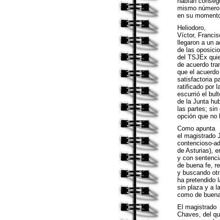
habían consegu
mismo número d
en su momento.
Heliodoro,
Víctor, Francis
llegaron a un a
de las oposici
del TSJEx quie
de acuerdo tra
que el acuerdo
satisfactoria p
ratificado por
escurrió el bul
de la Junta hu
las partes; si
opción que no 
Como apunta
el magistrado 
contencioso-adm
de Asturias), 
y con sentencia
de buena fe, r
y buscando otr
ha pretendido 
sin plaza y a l
como de buena
El magistrado
Chaves, del qu