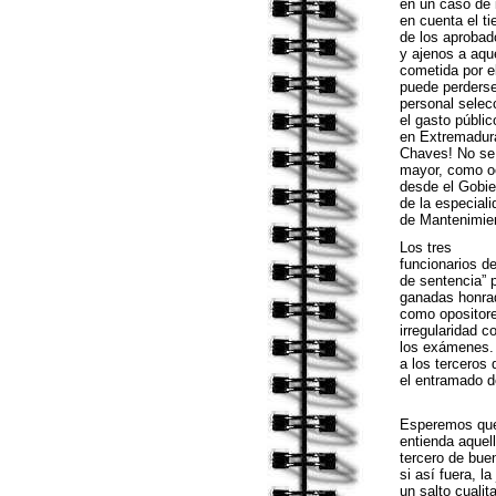
en un caso de 
en cuenta el t
de los aprobad
y ajenos a aque
cometida por el
puede perderse 
personal selec
el gasto públic
en Extremadura 
Chaves! No se 
mayor, como oc
desde el Gobie
de la especial
de Mantenimien
Los tres
funcionarios d
de sentencia” p
ganadas honrad
como opositore
irregularidad c
los exámenes. 
a los terceros
el entramado d
Esperemos que 
entienda aquel
tercero de bue
si así fuera, l
un salto cualita