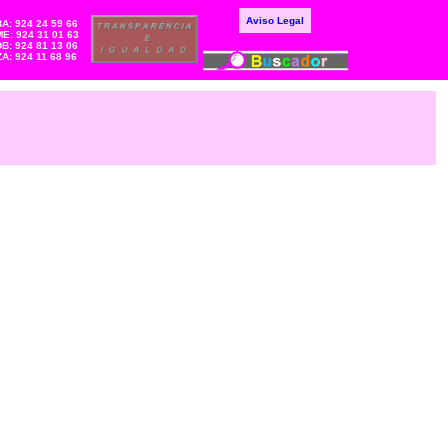
Aviso Legal
BA: 924 24 59 66
E: 924 31 01 63
DB: 924 81 13 06
ZA: 924 11 68 96