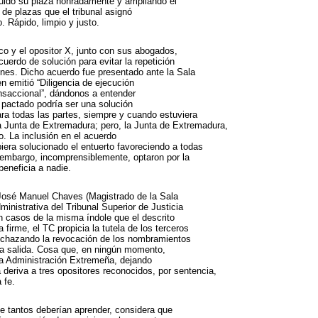
ido su plaza honradamente y ampliando el
e plazas que el tribunal asignó
 Rápido, limpio y justo.
co y el opositor X, junto con sus abogados,
cuerdo de solución para evitar la repetición
ones. Dicho acuerdo fue presentado ante la Sala
n emitió “Diligencia de ejecución
nsaccional”, dándonos a entender
 pactado podría ser una solución
ara todas las partes, siempre y cuando estuviera
 la Junta de Extremadura; pero, la Junta de Extremadura,
to. La inclusión en el acuerdo
biera solucionado el entuerto favoreciendo a todas
n embargo, incomprensiblemente, optaron por la
beneficia a nadie.
José Manuel Chaves (Magistrado de la Sala
inistrativa del Tribunal Superior de Justicia
en casos de la misma índole que el descrito
 firme, el TC propicia la tutela de los terceros
echazando la revocación de los nombramientos
a salida. Cosa que, en ningún momento,
la Administración Extremeña, dejando
a deriva a tres opositores reconocidos, por sentencia,
 fe.
e tantos deberían aprender, considera que