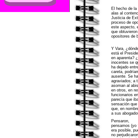
El hecho de la
alas al contenc
Justicia de Ex
proceso de opo
este aspecto, 
que obtuvieron 
opositores de 
Y Vara, ¿dónd
está el Preside
en aparenta? ¿
inocentes se q
ha dejado entr
careta, podría
ausente. Se ha 
agraviados; a 
asoman al abis
en otros, en re
funcionarios e
parecía que ib
sensación que t
que, en nombre 
a sus abogado
Pensaron,
pensamos (yo t
era posible, p
no perjudicaro