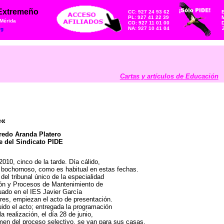
 Extremeño
CC: 927 24 93 62
PL: 927 41 22 39
M
 Mérida
CO: 927 11 01 00
NA: 927 10 41 04
rg
Cartas y artículos de Educación
e
«
fredo Aranda Platero
e del Sindicato PIDE
2010, cinco de la tarde. Día cálido,
er bochornoso, como es habitual en estas fechas.
del tribunal único de la especialidad
ón y Procesos de Mantenimiento de
tuado en el IES Javier García
res, empiezan el acto de presentación.
ido el acto; entregada la programación
la realización, el día 28 de junio,
men del proceso selectivo, se van para sus casas.