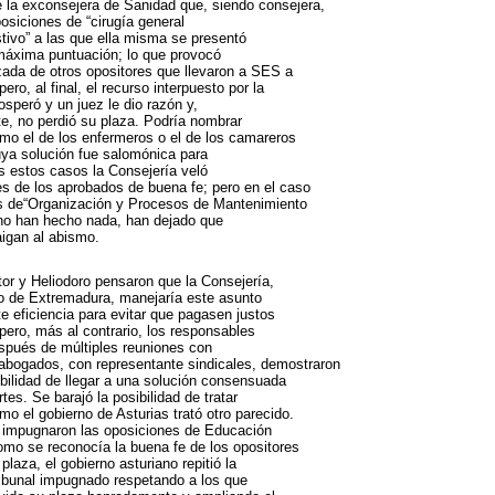
e la exconsejera de Sanidad que, siendo consejera,
osiciones de “cirugía general
stivo” a las que ella misma se presentó
máxima puntuación; lo que provocó
zada de otros opositores que llevaron a SES a
pero, al final, el recurso interpuesto por la
speró y un juez le dio razón y,
te, no perdió su plaza. Podría nombrar
mo el de los enfermeros o el de los camareros
uya solución fue salomónica para
s estos casos la Consejería veló
ses de los aprobados de buena fe; pero en el caso
s de“Organización y Procesos de Mantenimiento
no han hecho nada, han dejado que
aigan al abismo.
tor y Heliodoro pensaron que la Consejería,
o de Extremadura, manejaría este asunto
te eficiencia para evitar que pagasen justos
pero, más al contrario, los responsables
spués de múltiples reuniones con
 abogados, con representante sindicales, demostraron
ibilidad de llegar a una solución consensuada
rtes. Se barajó la posibilidad de tratar
o el gobierno de Asturias trató otro parecido.
 impugnaron las oposiciones de Educación
como se reconocía la buena fe de los opositores
plaza, el gobierno asturiano repitió la
ribunal impugnado respetando a los que