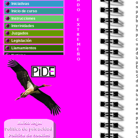
o
Iniciativas
r
Inicio de curso
p
p
Instrucciones
b
y
Interinidades
h
Juzgados
p
c
Legislación
u
Llamamientos
p
d
Noticias
l
p
Oposiciones
E
Plantillas
t
S
Publicaciones
d
Registros
n
a
Retribuciones
t
i
Solidaridad
a
e
e
..
p
e
n
q
c