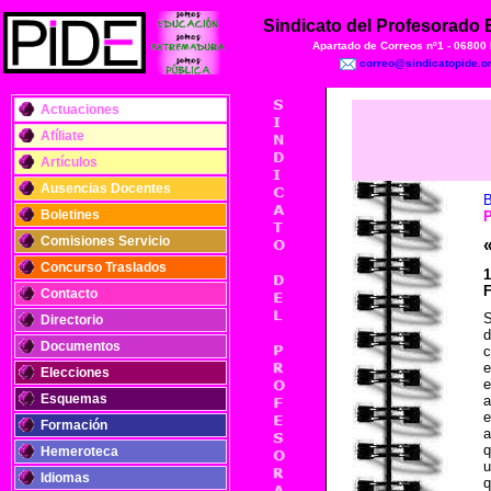
Sindicato del Profesorado
Apartado de Correos nº1 - 06800
correo@sindicatopide.o
Actuaciones
Afíliate
Artículos
Ausencias Docentes
B
Boletines
Comisiones Servicio
Concurso Traslados
1
Contacto
Directorio
d
Documentos
c
e
Elecciones
e
Esquemas
a
e
Formación
a
q
Hemeroteca
u
Idiomas
q