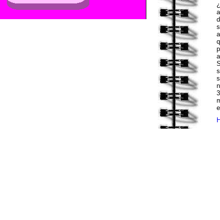
¿
a
d
s
a
q
p
a
S
s
s
n
3
m
e