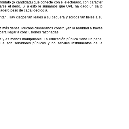
didato (o candidata) que conecte con el electorado, con carácter
irarse el dedo. Si a esto le sumamos que UPE ha dado un salto
rdadero peso de cada ideología.
tan. Hay ciegos tan leales a su ceguera y sordos tan fieles a su
vez más densa. Muchos ciudadanos construyen la realidad a través
 para llegar a conclusiones razonadas.
a y es menos manipulable. La educación pública tiene un papel
que son servidores públicos y no serviles instrumentos de la