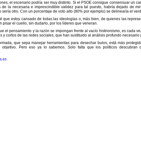
nes, el escenario podría ser muy distinto. Si el PSOE consigue consensuar un can
de la necesaria e imprescindible validez para tal puesto, habría dejado de m
o sería otro. Con un porcentaje de voto alto (80% por ejemplo) se delinearía el ve
ré que estoy cansado de todas las ideologías o, más bien, de quienes las represen
 pisar el cuello, sin dudarlo, por los líderes que veneran.
ue el pensamiento y la razón se impongan frente al vacío histrionismo, es cada 
 y cortos de las redes sociales, que han sustituido al análisis profundo necesario
ormada, que sepa manejar herramientas para desechar bulos, está más protegid
 objetivo. Pero eso ya lo sabemos. Solo falta que los políticos descubran 
a.es