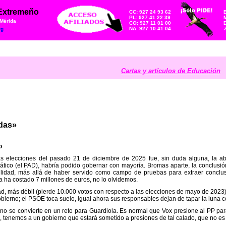
 Extremeño
CC: 927 24 93 62
PL: 927 41 22 39
M
 Mérida
CO: 927 11 01 00
NA: 927 10 41 04
rg
Cartas y artículos de Educación
idas»
o
as elecciones del pasado 21 de diciembre de 2025 fue, sin duda alguna, la abs
tico (el PAD), habría podido gobernar con mayoría. Bromas aparte, la conclusi
ilidad, más allá de haber servido como campo de pruebas para extraer conclusi
ha costado 7 millones de euros, no lo olvidemos.
ad, más débil (pierde 10.000 votos con respecto a las elecciones de mayo de 2023
obierno; el PSOE toca suelo, igual ahora sus responsables dejan de tapar la luna 
no se convierte en un reto para Guardiola. Es normal que Vox presione al PP para
to, tenemos a un gobierno que estará sometido a presiones de tal calado, que no e