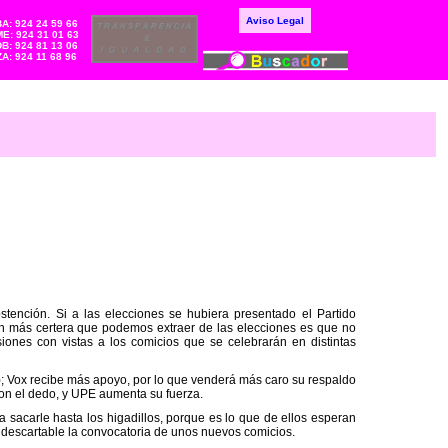
Aviso Legal
BA: 924 24 59 66
E: 924 31 01 63
DB: 924 81 13 06
ZA: 924 11 68 96
tención. Si a las elecciones se hubiera presentado el Partido
ón más certera que podemos extraer de las elecciones es que no
ones con vistas a los comicios que se celebrarán en distintas
); Vox recibe más apoyo, por lo que venderá más caro su respaldo
con el dedo, y UPE aumenta su fuerza.
 sacarle hasta los higadillos, porque es lo que de ellos esperan
s descartable la convocatoria de unos nuevos comicios.