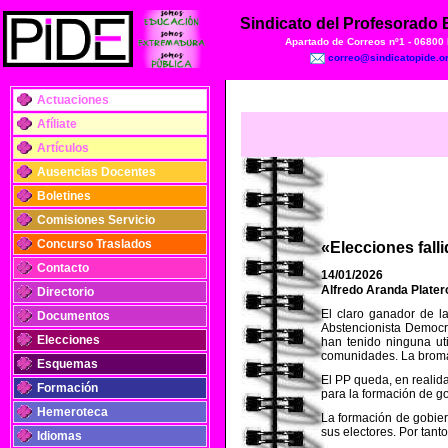
Sindicato del Profesorado
Apartado de Correos nº1 - 06800
correo@sindicatopide.o
Actuaciones
Afíliate
Artículos
Ausencias Docentes
Boletines
Comisiones Servicio
Concurso Traslados
«Elecciones fall
Contacto
14/01/2026
Alfredo Aranda Plater
Directorio
El claro ganador de l
Documentos
Abstencionista Democrá
Elecciones
han tenido ninguna ut
comunidades. La broma 
Esquemas
El PP queda, en realid
Formación
para la formación de g
Hemeroteca
La formación de gobier
sus electores. Por tan
Idiomas