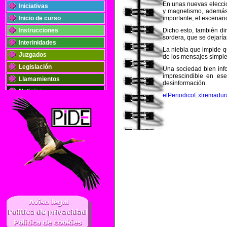
En unas nuevas eleccio
Iniciativas
y magnetismo, además 
Inicio de curso
importante, el escenari
Instrucciones
Dicho esto, también di
sordera, que se dejarían
Interinidades
La niebla que impide q
Juzgados
de los mensajes simples
Legislación
Una sociedad bien inf
imprescindible en ese
Llamamientos
desinformación.
Noticias
elPeriodicoExtremadur
Oposiciones
Plantillas
Publicaciones
Registros
Retribuciones
Solidaridad
..