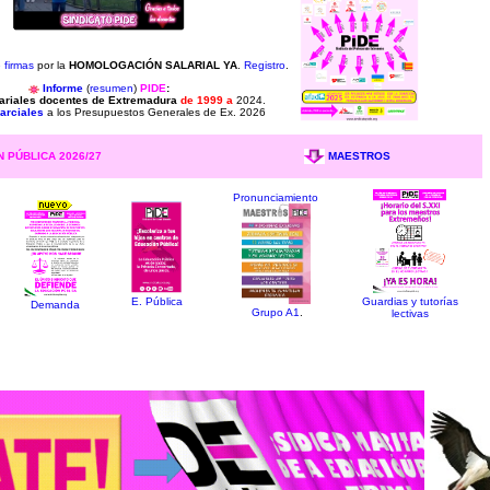
 firmas
por la
HOMOLOGACIÓN SALARIAL YA
.
Registro
.
Informe
(
resumen
)
PIDE
:
lariales docentes de Extremadura
de 1999 a
2024
.
arciales
a los Presupuestos Generales de Ex. 2026
MAESTROS
 PÚBLICA 2026/27
Pronunciamiento
E. Pública
Guardias y tutorías
Demanda
Grupo A1
.
lectivas