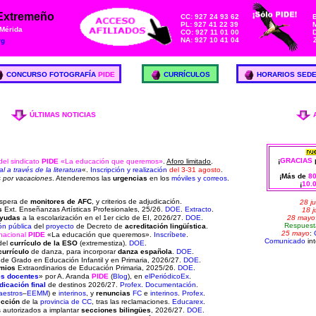
 Extremeño
CC: 927 24 93 62
PL: 927 41 22 39
M
 Mérida
CO: 927 11 01 00
NA: 927 10 41 04
rg
CONCURSO FOTOGRAFÍA
PIDE
CURRÍCULOS
HORARIOS SED
ÚLTIMAS NOTICIAS
¡
GRACIAS
p
del sindicato
PIDE
«La educación que queremos»
.
Aforo limitado
.
 a través de la literatura
«.
Inscripción y realización
del 3-31 agosto
.
¡Más de
8
 por vacaciones
. Atenderemos las
urgencias
en los
móviles y correos
.
¡
10.
espera de
monitores de AFC
, y criterios de adjudicación.
28 ju
s
Ext. Enseñanzas Artísticas Profesionales, 25/26.
DOE
.
Extracto
.
18 j
28 mayo
yudas
a la escolarización en el 1er ciclo de EI, 2026/27.
DOE
.
Respues
ón pública
del
proyecto
de
Decreto de
acreditación lingüística
.
25 mayo
:
nacional
PIDE
«La educación que queremos».
Inscríbete
.
Comunicado
int
del
currículo de la ESO
(extremestiza).
DOE
.
currículo
de danza, para incorporar
danza española
.
DOE
.
de Grado en Educación Infantil y en Primaria, 2026/27.
DOE
.
mios
Extraordinarios de Educación Primaria, 2025/26.
DOE
.
es docentes
» por A. Aranda
PIDE
(
Blog
), en
elPeriódicoEx
.
dicación final
de destinos 2026/27.
Profex
.
Documentación
.
aestros
–
EEMM
) e
interinos
, y
renuncias
FC
e
interinos
.
Profex
.
ección
de la
provincia de CC
, tras las reclamaciones.
Educarex
.
s
autorizados a implantar
secciones bilingües
, 2026/27.
DOE
.