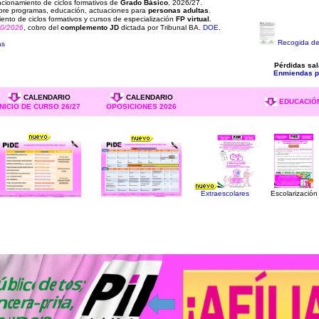
cionamiento de ciclos formativos de
Grado Básico
, 2026/27.
re programas, educación, actuaciones para
personas adultas
.
ento de ciclos formativos y cursos de especialización
FP virtual
.
70/2026
, cobro del
complemento JD
dictada por Tribunal BA.
DOE
.
Recogida de
as
Pérdidas sa
Enmiendas p
CALENDARIO
CALENDARIO
EDUCACIÓN
INICIO DE CURSO 26/27
OPOSICIONES 2026
Extraescolares
Escolarización