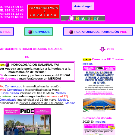
Aviso Legal
BA: 924 24 59 66
E: 924 31 01 63
DB: 924 81 13 06
ZA: 924 11 68 96
ES
PIDE
PERMISOS
PLATAFORMA DE FORMACIÓN
PIDE
ACTUACIONES HOMOLOGACIÓN SALARIAL
2026
HS
Demanda UE Tutorías
Medios
.
¡HOMOLOGACIÓN SALARIAL YA!
or vuestra asistencia masiva a la huelga y a la
manifestación de Mérida!
0%
de maestras/os y profesoras/es en HUELGA!
000 docentes
manifestándose en MÉRIDA!
lio
:
Comunicado
intersindical tras la reunión.
unio
:
Comunicado
intersindical tras la Mesa.
:
Comunicado
intersindical tras la Mesa.
Medios
.
ta
admin
:
reanudan negociación
semana del 15j
Comunicado
intersindical del 25 de mayo.
Medios
.
ersindical a la
nueva Consejera de Educación
.
Medios
.
Subvención donada
2025 En
medios
.