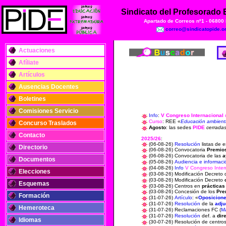
Sindicato del Profesorado
Apartado de Correos nº1 - 06800
correo@sindicatopide.o
Actuaciones
Afíliate
Artículos
Ausencias Docentes
Boletines
Comisiones Servicio
Info
:
V Congreso Internacional
Curso
: REE «
Educación ambiental
Concurso Traslados
Agosto
: las sedes
PIDE
cerradas
Contacto
2025/26
:
(06-08-26)
Resolución
listas de 
Directorio
(06-08-26) Convocatoria
Premio
(06-08-26) Convocatoria de las
a
Documentos
(05-08-26)
Audiencia e informaci
(04-08-26)
Info
V Congreso Inter
Elecciones
(03-08-26) Modificación Decreto 
(03-08-26) Modificación Decreto
Esquemas
(03-08-26) Centros en
prácticas
(03-08-26) Concesión de los
Pre
Formación
(31-07-26)
Artículo
: «
Oposicion
(31-07-26)
Resolución
de la
adju
Hemeroteca
(31-07-26)
Reclamaciones FC (
M
(31-07-26)
Resolución
def. a
dir
Idiomas
(30-07-26) Resolución de centro