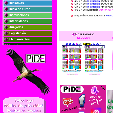
(29-07-26)
Instrucción
6/2026 fun
Iniciativas
(27-07-26)
Instrucción
5/2026 sob
(27-07-26)
Instrucción
funcionami
Inicio de curso
(08-07-26) Ejecución
sentencia 
Instrucciones
Si queréis verlas todas ir a
Notici
Interinidades
Juzgados
Legislación
CALENDARIO
ESCOLAR
Llamamientos
2025/26
(
6.3.
)
2026/27
Noticias
Oposiciones
Plantillas
Publicaciones
Registros
Retribuciones
Solidaridad
..