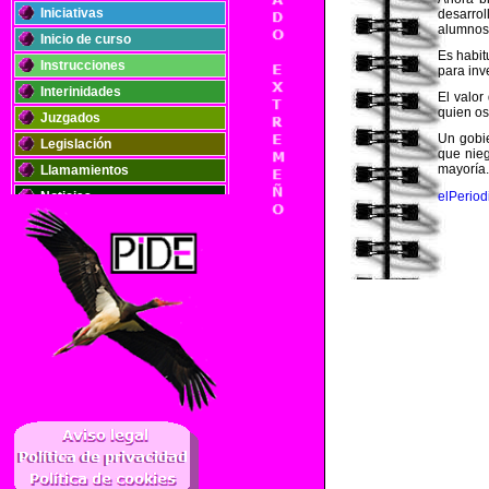
Iniciativas
desarrol
alumnos
Inicio de curso
Es habit
Instrucciones
para inve
Interinidades
El valor
quien os
Juzgados
Un gobie
Legislación
que nieg
mayoría
Llamamientos
elPerio
Noticias
Oposiciones
Plantillas
Publicaciones
Registros
Retribuciones
Solidaridad
..