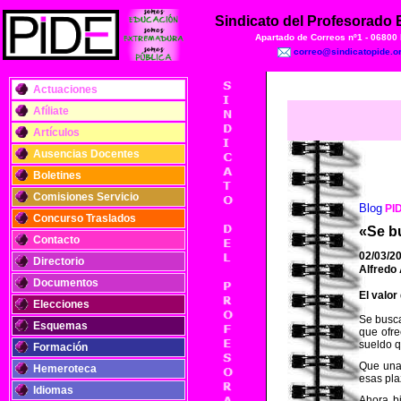
Sindicato del Profesorado
Apartado de Correos nº1 - 06800
correo@sindicatopide.o
Actuaciones
Afíliate
Artículos
Ausencias Docentes
Boletines
Comisiones Servicio
Blog
PI
Concurso Traslados
«Se b
Contacto
02/03/2
Directorio
Alfredo
Documentos
El valor
Elecciones
Se busca
Esquemas
que ofre
sueldo q
Formación
Que una 
Hemeroteca
esas pla
Idiomas
Ahora bi