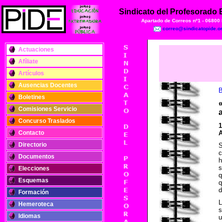
Sindicato del Profesorado
Apartado de Correos nº1 - 06800
correo@sindicatopide.o
Actuaciones
Afíliate
Artículos
Ausencias Docentes
B
Boletines
Comisiones Servicio
Concurso Traslados
1
Contacto
A
Directorio
c
Documentos
h
s
Elecciones
q
Esquemas
q
d
Formación
Hemeroteca
s
Idiomas
u