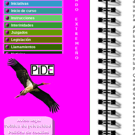
d
Iniciativas
u
i
Inicio de curso
y
Instrucciones
a
Interinidades
P
Juzgados
l
Legislación
a
s
Llamamientos
a
Noticias
y
n
Oposiciones
l
p
Plantillas
Publicaciones
a
Registros
i
d
Retribuciones
i
Solidaridad
a
e
a
s
..
e
s
r
i
d