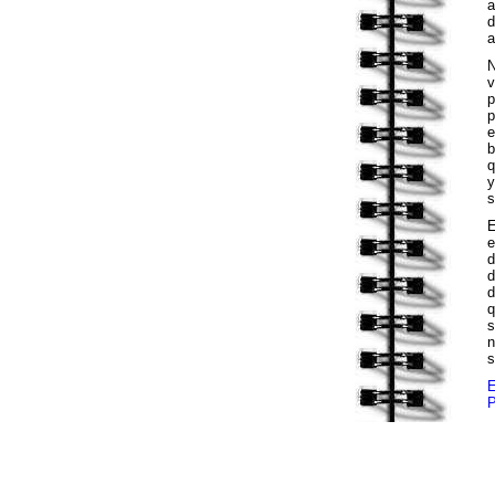
a
d
a
v
p
p
e
b
q
y
s
e
d
d
d
q
s
n
s
E
P