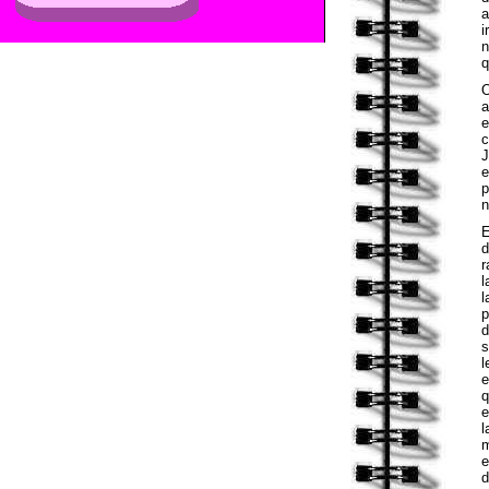
a
i
n
q
O
a
e
c
J
e
p
n
d
r
l
l
p
d
s
l
e
q
e
l
m
e
d