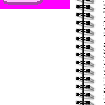
d
d
e
s
A
p
g
s
m
n
E
l
d
l
d
c
e
e
d
s
p
h
m
a
l
u
b
s