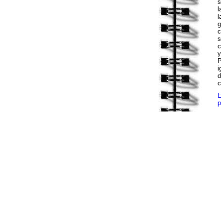
s
l
l
g
c
s
c
y
P
i
d
c
E
p