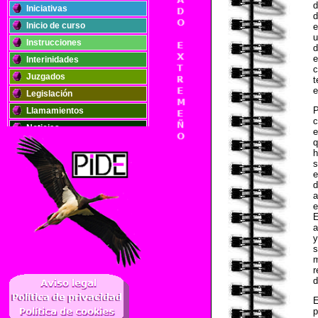
d
Iniciativas
d
Inicio de curso
e
u
Instrucciones
d
e
Interinidades
c
Juzgados
t
e
Legislación
P
Llamamientos
c
Noticias
e
q
Oposiciones
h
Plantillas
s
e
Publicaciones
d
a
Registros
e
Retribuciones
E
a
Solidaridad
y
s
m
..
r
d
E
p