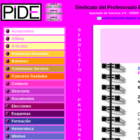
Sindicato del Profesorado
Apartado de Correos nº1 - 06800
correo@sindicatopide.o
Actuaciones
Afíliate
Artículos
Ausencias Docentes
Boletines
B
Comisiones Servicio
Concurso Traslados
Contacto
Directorio
2
Documentos
V
Elecciones
Esquemas
D
c
Formación
q
d
Hemeroteca
y
Idiomas
q