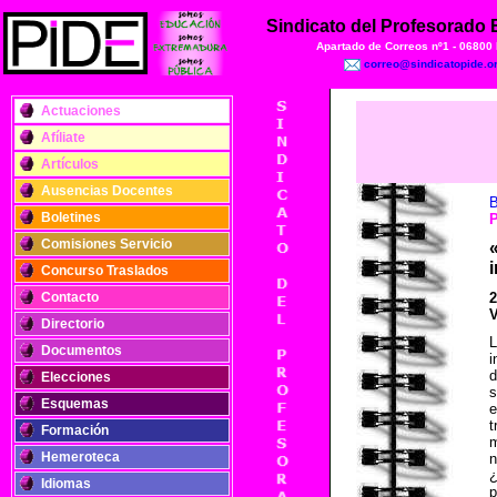
Sindicato del Profesorado
Apartado de Correos nº1 - 06800
correo@sindicatopide.o
Actuaciones
Afíliate
Artículos
Ausencias Docentes
B
Boletines
Comisiones Servicio
Concurso Traslados
Contacto
2
V
Directorio
Documentos
i
d
Elecciones
s
Esquemas
e
t
Formación
m
Hemeroteca
n
¿
Idiomas
p