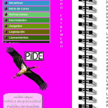
F
Iniciativas
p
Inicio de curso
t
p
Instrucciones
l
Interinidades
i
r
Juzgados
d
Legislación
m
Llamamientos
e
Noticias
m
n
Oposiciones
p
Plantillas
«
p
Publicaciones
e
d
Registros
B
Retribuciones
c
d
Solidaridad
L
d
p
..
s
p
p