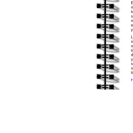
E
m
l
s
n
e
y
s
o
t
d
y
s
s
t