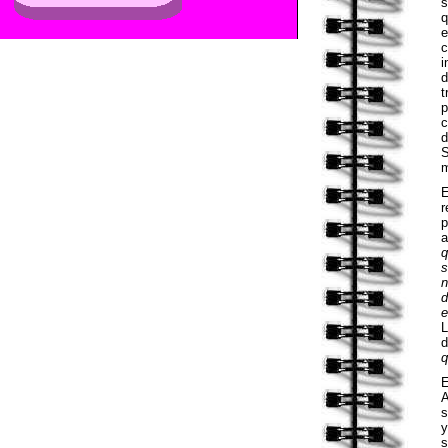
s
q
e
c
i
d
t
p
c
d
S
m
r
p
a
q
s
d
e
L
d
q
A
s
y
s