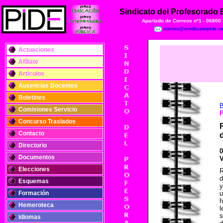
Sindicato del Profesorado
Apartado de Correos nº1 - 06800
correo@sindicatopide.o
Actuaciones
Afíliate
Artículos
Ausencias Docentes
Boletines
B
Comisiones Servicio
Concurso Traslados
Contacto
Directorio
0
Documentos
V
Elecciones
R
d
Esquemas
y
Formación
u
h
Hemeroteca
l
s
Idiomas