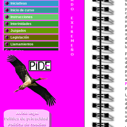
Iniciativas
h
y
Inicio de curso
c
Instrucciones
d
i
Interinidades
p
a
Juzgados
n
Legislación
d
e
Llamamientos
l
Noticias
P
Oposiciones
o
d
Plantillas
d
p
Publicaciones
s
Registros
a
Retribuciones
p
Solidaridad
s
d
..
d
s
o
d