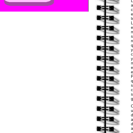
a
c
e
t
L
e
m
s
n
q
y
c
y
m
e
e
P
q
s
c
s
g
u
d
a
d
a
a