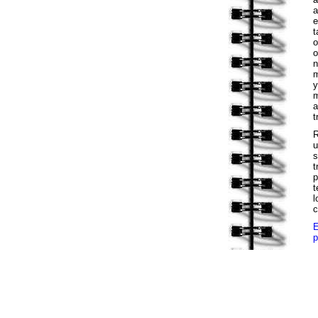
a
e
t
o
o
n
m
y
m
a
t
R
u
s
t
p
t
l
c
E
p