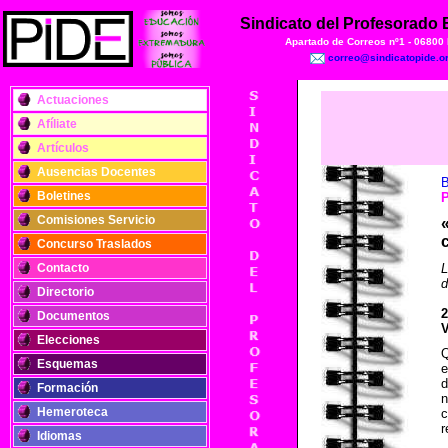
Sindicato del Profesorado
Apartado de Correos nº1 - 06800
correo@sindicatopide.o
Actuaciones
Afíliate
Artículos
Ausencias Docentes
B
Boletines
Comisiones Servicio
Concurso Traslados
Contacto
L
d
Directorio
2
Documentos
V
Elecciones
Esquemas
e
d
Formación
n
Hemeroteca
c
r
Idiomas