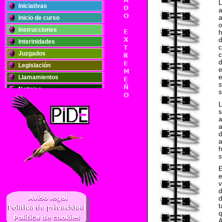
L
Iniciativas
a
a
Inicio de curso
o
Instrucciones
h
d
Interinidades
c
Juzgados
c
d
Legislación
e
e
Llamamientos
s
Noticias
s
Oposiciones
s
Plantillas
a
Publicaciones
a
d
Registros
a
Retribuciones
h
s
Solidaridad
E
e
v
..
d
d
t
q
A