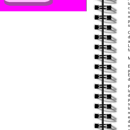
l
c
s
m
p
s
C
d
a
L
f
M
E
p
E
d
P
l
d
p
s
l
r
e
d
n