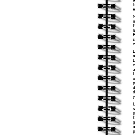
a
l
e
S
n
F
l
E
s
e
L
a
E
e
a
L
e
p
d
d
y
s
p
D
g
a
p