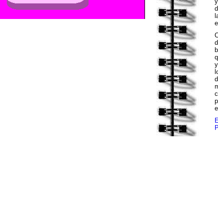
y
d
l
e
d
b
q
y
l
d
m
c
p
e
E
P