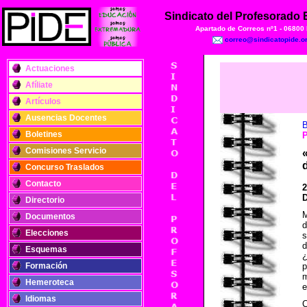
Sindicato del Profesorado
Apartado de Correos nº1 - 06800
correo@sindicatopide.o
Actuaciones
Afíliate
Artículos
Ausencias Docentes
B
Boletines
Comisiones Servicio
Concurso Traslados
Contacto
2
D
Directorio
Documentos
d
Elecciones
s
d
Esquemas
¿
Formación
p
m
Hemeroteca
e
Idiomas