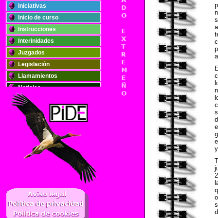
p
Iniciativas
n
Inicio de curso
s
a
Instrucciones
t
Interinidades
c
p
Juzgados
a
Legislación
E
c
Llamamientos
l
Noticias
n
l
Oposiciones
c
Plantillas
s
d
Publicaciones
e
g
Registros
e
Retribuciones
y
Solidaridad
T
j
2
l
..
q
o
s
d