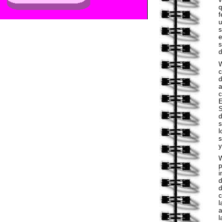
q
f
u
s
e
s
d
c
d
a
c
E
S
d
s
l
s
y
p
i
d
d
c
l
a
l