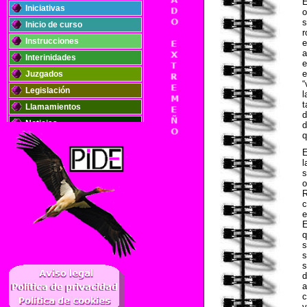
E
Iniciativas
o
s
Inicio de curso
r
Instrucciones
e
a
Interinidades
e
e
Juzgados
“
Legislación
l
t
Llamamientos
d
Noticias
d
q
Oposiciones
Plantillas
l
Publicaciones
s
o
Registros
R
c
Retribuciones
e
Solidaridad
E
q
s
s
..
s
d
a
c
v