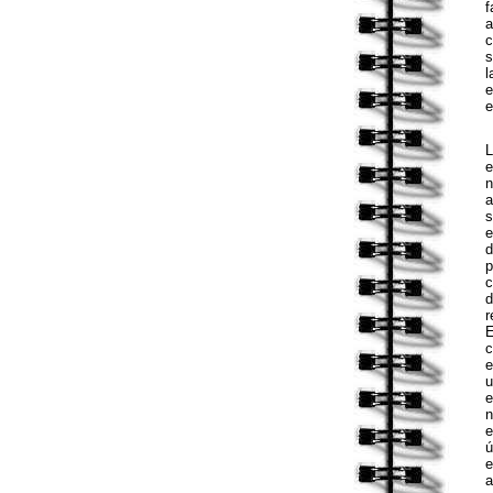
f
a
c
s
l
e
e
L
e
n
a
s
e
d
p
c
d
r
E
c
e
u
e
n
e
ú
e
a