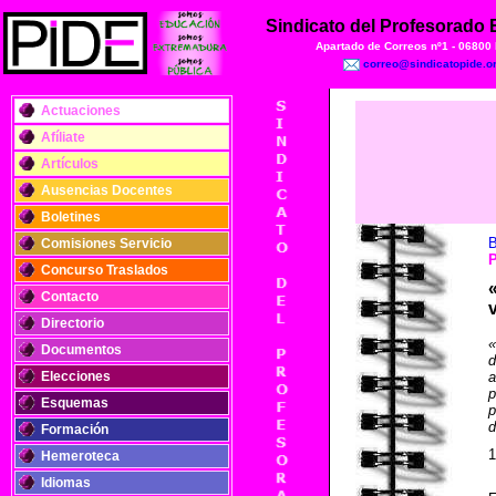
Sindicato del Profesorado
Apartado de Correos nº1 - 06800
correo@sindicatopide.o
Actuaciones
Afíliate
Artículos
Ausencias Docentes
Boletines
B
Comisiones Servicio
Concurso Traslados
Contacto
Directorio
«
Documentos
d
Elecciones
a
p
Esquemas
p
d
Formación
1
Hemeroteca
Idiomas