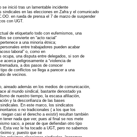
 se inició tras un lamentable incidente
s sindicales en las elecciones en Zafra y el comunicado
C.OO. en rueda de prensa el 7 de marzo de suspender
icos con UGT.
ctual de etiquetarlo todo con eufemismos, una
llos se convierte en “acto racial”
 pertenece a una minoría étnica;
s personales entre trabajadores pueden acabar
“acoso laboral” o, como en
s ocupa, una disputa entre delegados, si son de
se acerca peligrosamente a “violencia de
tremadura, a dos pasos de conocer
 tipo de conflictos se llega a parecer a una
atio de vecinos.
o, aireado además en los medios de comunicación,
 hace al mundo sindical, bastante denostado ya
alismo de nuestro tiempo, la escasa afiliación,
pación y la desconfianza de las bases
 sindicales. En este marco, los sindicatos
inoritarios o no tradicionales ( a los que los
niegan casi el derecho a existir) resultan también
n tener nada que ver, pues al final se nos mete
mismo saco, a pesar de que defiendan otro tipo
o. Esta vez le ha tocado a UGT, pero no sabemos
próximo y, puesto que se