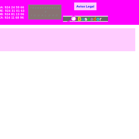
Aviso Legal
BA: 924 24 59 66
E: 924 31 01 63
DB: 924 81 13 06
ZA: 924 11 68 96