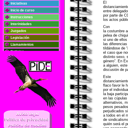
El
Iniciativas
distanciamiento
Inicio de curso
entre delegado
por parte de C
Instrucciones
los actos públ
Interinidades
Con
Juzgados
la costumbre a
pelea de chiqui
Legislación
si uno de ellos
las diferencia
Llamamientos
tildándose de 
Noticias
el caso que no
distinto sexo, 
Oposiciones
género”. En Ex
Plantillas
a alguien, este
discusión de p
Publicaciones
Este
Registros
distanciamient
flaco favor le
Retribuciones
por el individu
Solidaridad
la baja partici
en las cúpulas
alternativos, m
pesos pesados 
..
perjudicados si
a todos en el 
de sindicalism
quién será el 