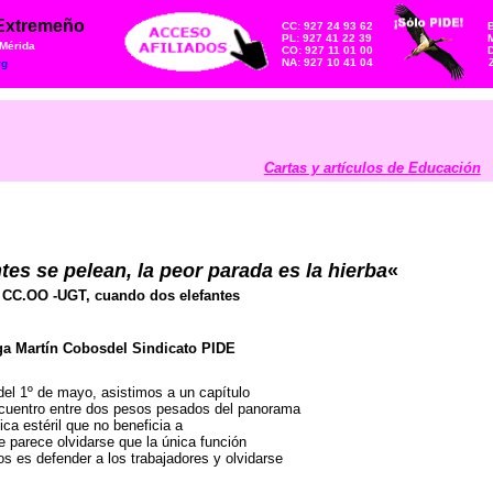
 Extremeño
CC: 927 24 93 62
PL: 927 41 22 39
M
 Mérida
CO: 927 11 01 00
NA: 927 10 41 04
rg
Cartas y artículos de Educación
tes se pelean, la peor parada es la hierba
«
 CC.OO -UGT, cuando dos elefantes
ga Martín Cobosdel Sindicato PIDE
del 1º de mayo, asistimos a un capítulo
cuentro entre dos pesos pesados del panorama
ica estéril que no beneficia a
e parece olvidarse que la única función
os es defender a los trabajadores y olvidarse