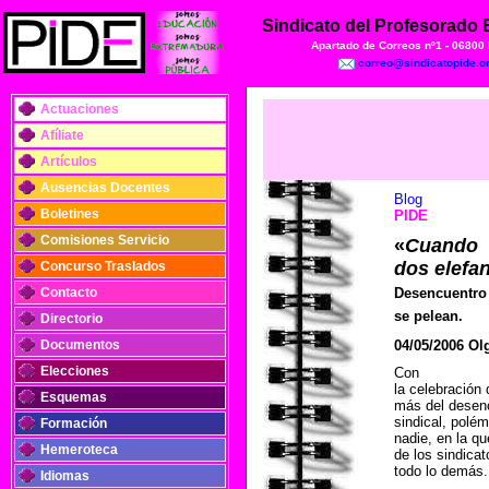
Sindicato del Profesorado
Apartado de Correos nº1 - 06800
correo@sindicatopide.o
Actuaciones
Afíliate
Artículos
Ausencias Docentes
Blog
Boletines
PIDE
Comisiones Servicio
«
Cuando
dos elefan
Concurso Traslados
Contacto
Desencuentro
se pelean.
Directorio
Documentos
04/05/2006 Ol
Elecciones
Con
la celebración 
Esquemas
más del desen
sindical, polém
Formación
nadie, en la qu
Hemeroteca
de los sindicat
todo lo demás.
Idiomas