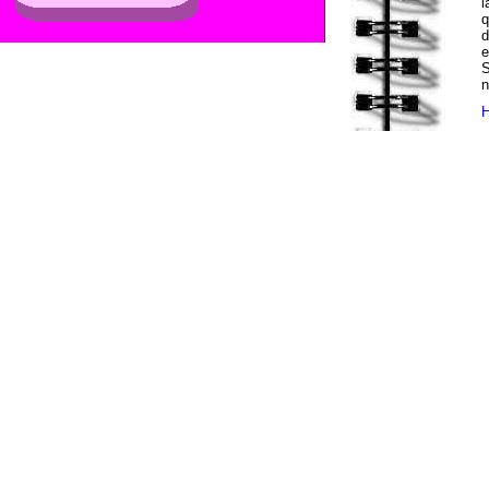
l
q
d
e
S
n