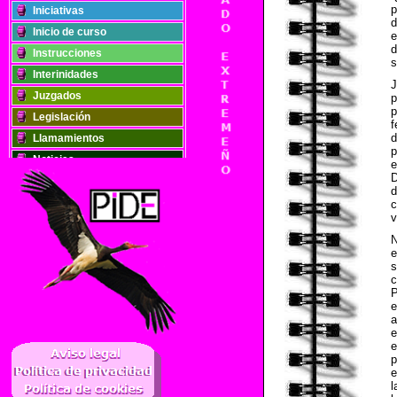
p
Iniciativas
d
Inicio de curso
e
d
Instrucciones
s
Interinidades
Juzgados
p
p
Legislación
f
d
Llamamientos
p
Noticias
e
D
Oposiciones
d
Plantillas
c
v
Publicaciones
Registros
e
Retribuciones
s
c
Solidaridad
P
e
a
e
..
e
p
e
l