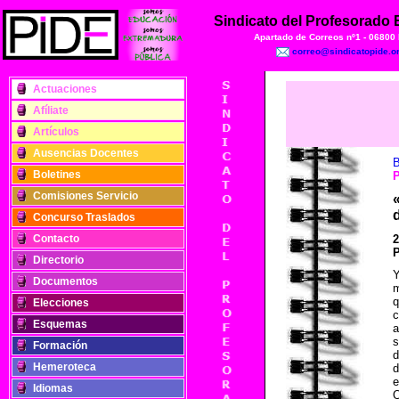
Sindicato del Profesorado
Apartado de Correos nº1 - 06800
correo@sindicatopide.o
Actuaciones
Afíliate
Artículos
Ausencias Docentes
B
Boletines
Comisiones Servicio
Concurso Traslados
Contacto
2
Directorio
Documentos
m
q
Elecciones
c
Esquemas
a
s
Formación
d
Hemeroteca
d
e
Idiomas
Q