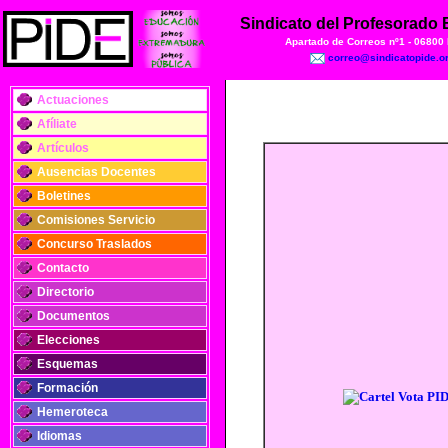
Sindicato del Profesorado
Apartado de Correos nº1 - 06800
correo@sindicatopide.o
Actuaciones
Afíliate
Artículos
Ausencias Docentes
Boletines
Comisiones Servicio
Concurso Traslados
Contacto
Directorio
Documentos
Elecciones
Esquemas
Formación
Hemeroteca
Idiomas