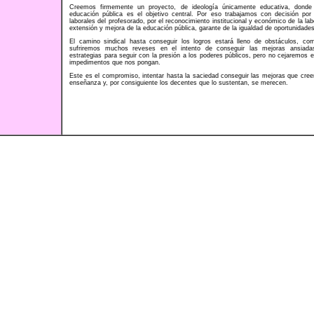
Creemos firmemente un proyecto, de ideología únicamente educativa, donde 
educación pública es el objetivo central. Por eso trabajamos con decisión por
laborales del profesorado, por el reconocimiento institucional y económico de la la
extensión y mejora de la educación pública, garante de la igualdad de oportunidade
El camino sindical hasta conseguir los logros estará lleno de obstáculos, co
sufriremos muchos reveses en el intento de conseguir las mejoras ansiadas
estrategias para seguir con la presión a los poderes públicos, pero no cejaremo
impedimentos que nos pongan.
Este es el compromiso, intentar hasta la saciedad conseguir las mejoras que cre
enseñanza y, por consiguiente los decentes que lo sustentan, se merecen.
.