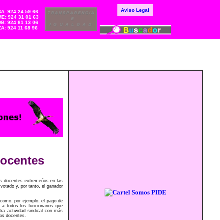
Aviso Legal
BA: 924 24 59 66
E: 924 31 01 63
DB: 924 81 13 06
ZA: 924 11 68 96
docentes
os docentes extremeños en las
votado y, por tanto, el ganador
 como, por ejemplo, el pago de
 a todos los funcionarios que
tra actividad sindical con más
los docentes.