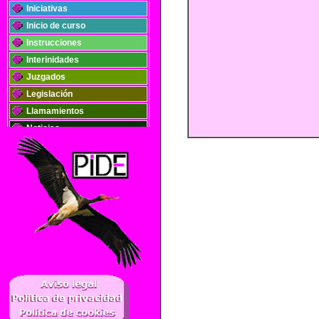
Iniciativas
Inicio de curso
Instrucciones
Interinidades
Juzgados
Legislación
Llamamientos
Noticias
Oposiciones
Plantillas
Publicaciones
Registros
Retribuciones
Solidaridad
..