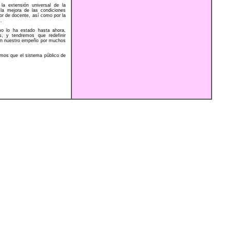
la extensión universal de la
 la mejora de las condiciones
bor de docente, así como por la
s.
mo lo ha estado hasta ahora,
, y tendremos que redefinir
s en nuestro empeño por muchos
emos que el sistema público de