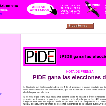
 Extremeño
CC: 927 24 93 62
PL: 927 41 22 39
M
 Mérida
CO: 927 11 01 00
NA: 927 10 41 04
rg
NOTA DE PRENSA
PIDE gana las elecciones 
El Sindicato del Profesorado Extremeño (PIDE) agradece el apoyo brindado por l
elecciones sindicales del 3 de diciembre, que nos ha llevado a ser el sindicato más 
de dicho proceso electoral.
El esfuerzo que PIDE lleva realizando durante años ha llevado a éxitos sindicales
sexenios a docentes en prácticas e interinos o la devolución de los 400 euros
irregularmente nos sustrajeron desde los poderes fácticos. Seguiremos con nues
fuerza, si cabe, para defender los derechos inalienables de la escuela pública y de 