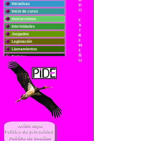
Iniciativas
Inicio de curso
Instrucciones
Interinidades
Juzgados
Legislación
Llamamientos
Noticias
Oposiciones
Plantillas
Publicaciones
Registros
Retribuciones
Solidaridad
..