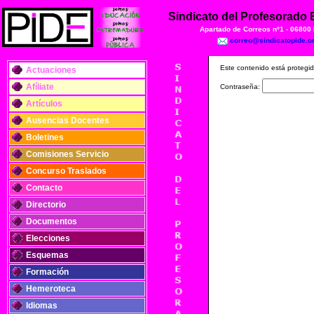
Sindicato del Profesorado
Apartado de Correos nº1 - 06800
correo@sindicatopide.o
Este contenido está protegid
Actuaciones
Afíliate
Contraseña:
Artículos
Ausencias Docentes
Boletines
Comisiones Servicio
Concurso Traslados
Contacto
Directorio
Documentos
Elecciones
Esquemas
Formación
Hemeroteca
Idiomas