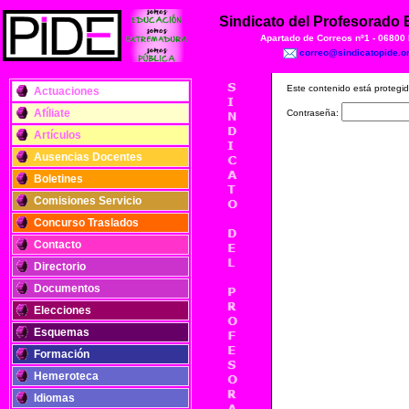
Sindicato del Profesorado
Apartado de Correos nº1 - 06800
correo@sindicatopide.o
Este contenido está protegid
Actuaciones
Afíliate
Contraseña:
Artículos
Ausencias Docentes
Boletines
Comisiones Servicio
Concurso Traslados
Contacto
Directorio
Documentos
Elecciones
Esquemas
Formación
Hemeroteca
Idiomas