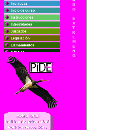
Iniciativas
Inicio de curso
Instrucciones
Interinidades
Juzgados
Legislación
Llamamientos
Noticias
Oposiciones
Plantillas
Publicaciones
Registros
Retribuciones
Solidaridad
..