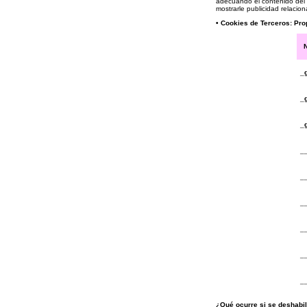
adecuando el contenido del 
mostrarle publicidad relacio
• Cookies de Terceros: Pro
_
_
_
_
_
_
_
_
_
¿Qué ocurre si se deshabil