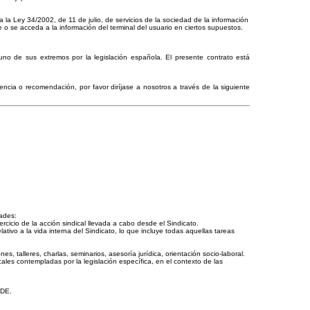
 la Ley 34/2002, de 11 de julio, de servicios de la sociedad de la información
o se acceda a la información del terminal del usuario en ciertos supuestos.
de sus extremos por la legislación española. El presente contrato está
rencia o recomendación, por favor diríjase a nosotros a través de la siguiente
ades:
ercicio de la acción sindical llevada a cabo desde el Sindicato.
ativo a la vida interna del Sindicato, lo que incluye todas aquellas tareas
es, talleres, charlas, seminarios, asesoría jurídica, orientación socio-laboral.
cales contempladas por la legislación específica, en el contexto de las
IDE.