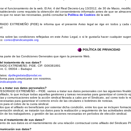
rar el funcionamiento de la web. El Art. 4 del Real Decreto-Ley 13/2012, de 30 de Marzo, modifica
stableciendo como requisito la obtención del consentimiento informado antes de que se almacene 
es que no sean las necesarias, podrá consultar la
Política de Cookies
de la web.
 EXTREMEÑO (PIDE) le informa que el presente Aviso legal se rige en todos y cada uno 
ol.
nta sobre las condiciones reflejadas en este Aviso Legal, o si le gustaría hacer cualquier suge
ico:
correo@sindicatopide.org
POLÍTICA DE PRIVACIDAD
orma parte de las Condiciones Generales que rigen la presente Web.
el tratamiento de sus datos?
ADO EXTREMEÑO. PIDE. CIF: G06381891
 Ent. C. 06004 – Badajoz
datos:
dpdlegisdata@prodat.es
r forma para comunicarse con nosotros.
indicatopide.org
s a tratar sus datos personales?
SORADO EXTREMEÑO – PIDE. vamos a tratar sus datos personales con las siguientes finalid
afiliado, lo que incluye todas aquellas gestiones y tareas necesarias para garantizar el correcto ej
as y comunicaciones sobre la acción sindical llevada a cabo por el Sindicato, así como todo lo rel
necesarias para garantizar el correcto envío de las circulares o boletines de noticias.
s para el cobro de la cuota sindical.
los que el afiliado es beneficiario por ostentar dicha condición, entre los que se incluyen formacion
ntación sindical, se tratarán tus datos para la realización y seguimiento de las actividades sindi
ón de los trabajadores, y gestión de las acciones necesarias en períodos de elección sindical.
ra el tratamiento de sus datos?
iento de sus datos es el mantenimiento de una relación contractual como afiliado del Sindicato P
omunicarán sus datos?