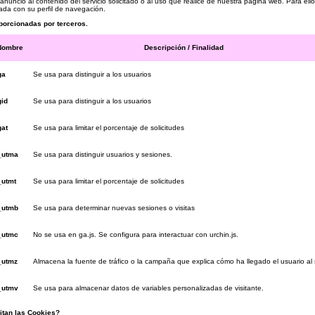
anuncio al contenido del servicio solicitado o al uso que realice de nuestra página web. Para e
nada con su perfil de navegación.
porcionadas por terceros.
Nombre
Descripción / Finalidad
ga
Se usa para distinguir a los usuarios
gid
Se usa para distinguir a los usuarios
gat
Se usa para limitar el porcentaje de solicitudes
_utma
Se usa para distinguir usuarios y sesiones.
_utmt
Se usa para limitar el porcentaje de solicitudes
_utmb
Se usa para determinar nuevas sesiones o visitas
_utmc
No se usa en ga.js. Se configura para interactuar con urchin.js.
_utmz
Almacena la fuente de tráfico o la campaña que explica cómo ha llegado el usuario al s
_utmv
Se usa para almacenar datos de variables personalizadas de visitante.
itan las Cookies?