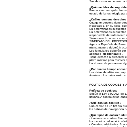
Sus datos no se cederán a te
¿Qué medidas de segurida
Puede estar tranquilo, hemo
estado de la tecnología para
¿Cuáles son sus derechos 
Cualquier persona tiene dere
inexactos o, en su caso, soli
En determinados supuestos el
En determinados supuestos p
responsable de tratamiento 
Tiene derecho a revocar en 
SINDICATO DEL PROFESORADO
Agencia Española de Protecc
misma manera deberá ir acom
Los formularios deberán se
apartado “
Responsable
”.
Tiene derecho a presentar u
plazo máximo para resolver 
En el caso de producirse al
¿Por cuánto tiempo conse
Los datos de afiliación prop
Asimismo, los datos serán co
POLÍTICA DE COOKIES Y
Política de cookies:
Según la Ley 34/2002, de 11 
usuario. A continuación encon
¿Qué son las cookies?
Una cookie es un fichero qu
los hábitos de navegación de
¿Qué tipos de cookies util
• Cookies de análisis: Son aq
los usuarios del servicio of
• Cookies publicitarias: Son