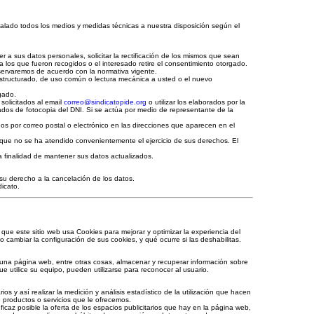
lado todos los medios y medidas técnicas a nuestra disposición según el
 a sus datos personales, solicitar la rectificación de los mismos que sean
ra los que fueron recogidos o el interesado retire el consentimiento otorgado.
nservaremos de acuerdo con la normativa vigente.
estructurado, de uso común o lectura mecánica a usted o el nuevo
gado.
licitados al email
correo@sindicatopide.org
o utilizar los elaborados por la
dos de fotocopia del DNI. Si se actúa por medio de representante de la
r correo postal o electrónico en las direcciones que aparecen en el
que no se ha atendido convenientemente el ejercicio de sus derechos.
El
 finalidad de mantener sus datos actualizados.
 su derecho a la cancelación de los datos.
icato.
que este sitio web usa Cookies para mejorar y optimizar la experiencia del
o cambiar la configuración de sus cookies, y qué ocurre si las deshabilitas.
una página web, entre otras cosas, almacenar y recuperar información sobre
 utilice su equipo, pueden utilizarse para reconocer al usuario.
s y así realizar la medición y análisis estadístico de la utilización que hacen
e productos o servicios que le ofrecemos.
ficaz posible la oferta de los espacios publicitarios que hay en la página web,