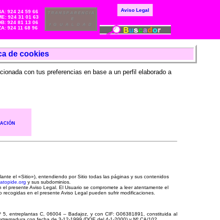
Aviso Legal
BA: 924 24 59 66
E: 924 31 01 63
DB: 924 81 13 06
ZA: 924 11 68 96
ica de cookies
acionada con tus preferencias en base a un perfil elaborado a
ACIÓN
lante el «Sitio»), entendiendo por Sitio todas las páginas y sus contenidos
atopide.org
y sus subdominios.
 en el presente Aviso Legal. El Usuario se compromete a leer atentamente el
o recogidas en el presente Aviso Legal pueden sufrir modificaciones.
, entreplantas C, 06004 – Badajoz, y con CIF: G06381891, constituida al
e Extremadura con fecha de 3-12-1999 (DOE del 4-1-2000) y Nº CA/102.