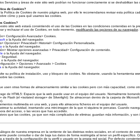
os Servicios y áreas de este sitio web podrían no funcionar correctamente si se deshabilitan las 
ítica de Cookies?
la Política de Cookies de nuestro página web, por ello le recomendamos revisar esta política cad
bre cómo y para qué usamos las cookies.
us Cookies?
estro sitio web estará consintiendo el uso de las Cookies en las condiciones contenidas en la pre
inar y rechazar el uso de Cookies, en todo momento,
modificando las opciones de su navegador
.
ión> Configuración Avanzada> Cookies.
soft
o la Ayuda del navegador.
as> Opciones> Privacidad> Historial> Configuración Personalizada.
la
o la Ayuda del navegador.
ción> Mostrar opciones avanzadas > Privacidad> Configuración de contenido.
le
o la Ayuda del navegador.
> Seguridad.
e
o la Ayuda del navegador.
nfiguración > Opciones > Avanzado > Cookies
a
o la Ayuda del navegador.
lte su política de instalación, uso y bloqueo de cookies. No obstante, usando la herramienta www
sobre las cookies.
 usen otras formas de almacenamiento similar a las cookies pero con más capacidad, como otras
rage de HTML5: Espacio que la web puede usar en el equipo del usuario. Normalmente borrando 
 de Flash (el «isolated storage» de Silverlight): Se almacenan dentro de la carpeta de Microsoft d
o).
elementos multimedia en una web, y para ello almacena ficheros en el equipo del usuario.
astrear tu actividad, insertando una mini-imagen de la que ni siquiera te percatas. Cuando navega
a hora del acceso, o las veces que has accedido.
usivos que las cookies, ya que son más complicados de eliminar, guardan más información, y so
análogos de nuestra empresa en la vertiente de las distintas redes sociales, en el contexto
puede consultar o dar de baja tus datos de forma restringida al tener un perfil específico. Cual
a a través de la configuración de tu perfil o usuario en la propia red social. Por defecto consiente