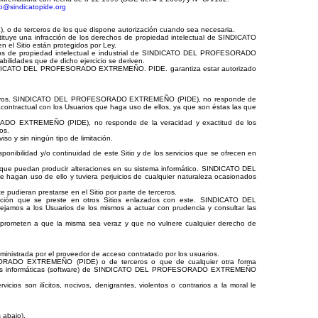
o@sindicatopide.org
o de terceros de los que dispone autorización cuando sea necesaria.
onstituye una infracción de los derechos de propiedad intelectual de SINDICATO
el Sitio están protegidos por Ley.
rechos de propiedad intelectual e industrial de SINDICATO DEL PROFESORADO
ilidades que de dicho ejercicio se deriven.
l, SINDICATO DEL PROFESORADO EXTREMEÑO. PIDE. garantiza estar autorizado
ientativos. SINDICATO DEL PROFESORADO EXTREMEÑO (PIDE), no responde de
acontractual con los Usuarios que haga uso de ellos, ya que son éstas las que
RADO EXTREMEÑO (PIDE), no responde de la veracidad y exactitud de los
os.
 y sin ningún tipo de limitación.
ponibilidad y/o continuidad de este Sitio y de los servicios que se ofrecen en
e puedan producir alteraciones en su sistema informático. SINDICATO DEL
agan uso de ello y tuviera perjuicios de cualquier naturaleza ocasionados
dieran prestarse en el Sitio por parte de terceros.
ción que se preste en otros Sitios enlazados con este. SINDICATO DEL
amos a los Usuarios de los mismos a actuar con prudencia y consultar las
ometen a que la misma sea veraz y que no vulnere cualquier derecho de
suministrada por el proveedor de acceso contratado por los usuarios.
ESORADO EXTREMEÑO (PIDE) o de terceros o que de cualquier otra forma
caciones informáticas (software) de SINDICATO DEL PROFESORADO EXTREMEÑO
ios son ilícitos, nocivos, denigrantes, violentos o contrarios a la moral le
 abajo).