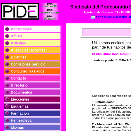
Sindicato del Profesorado
Apartado de Correos nº1 - 06800
correo@sindicatopide.o
Actuaciones
Afíliate
Utilizamos cookies pro
Artículos
partir de tus hábitos d
Ausencias Docentes
SI CONTINÚA NAVEGANDO
Boletines
También puede RECHAZAR la
Comisiones Servicio
Concurso Traslados
Contacto
Directorio
Documentos
Condiciones generales de us
Elecciones
1.- Introducción.
El presente documento tiene 
Esquemas
propiedad de SINDICATO D
La utilización del Sitio atr
Formación
presente Aviso Legal en cada
Todos los avisos pueden ser
Hemeroteca
2.- Titularidad del Sitio Web
Idiomas
El titular del presente S
amparo de la Ley Orgánica 1