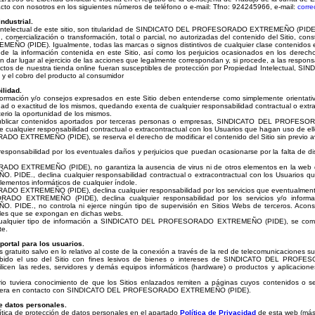
to con nosotros en los siguientes números de teléfono o e-mail: Tfno: 924245966, e-mail:
corre
industrial.
intelectual de este sitio, son titularidad de SINDICATO DEL PROFESORADO EXTREMEÑO (PIDE), 
n, comercialización o transformación, total o parcial, no autorizadas del contenido del Sitio, c
(PIDE). Igualmente, todas las marcas o signos distintivos de cualquier clase contenidos en 
da de la información contenida en este Sitio, así como los perjuicios ocasionados en los de
r lugar al ejercicio de las acciones que legalmente correspondan y, si procede, a las responsab
uctos de nuestra tienda online fueran susceptibles de protección por Propiedad Intelectua
n y el cobro del producto al consumidor
ilidad.
información y/o consejos expresados en este Sitio deben entenderse como simplemente or
dad o exactitud de los mismos, quedando exenta de cualquier responsabilidad contractual o extr
terio la oportunidad de los mismos.
ublicar contenidos aportados por terceras personas o empresas, SINDICATO DEL PROFESO
cualquier responsabilidad contractual o extracontractual con los Usuarios que hagan uso de ell
XTREMEÑO (PIDE), se reserva el derecho de modificar el contenido del Sitio sin previo aviso
responsabilidad por los eventuales daños y perjuicios que puedan ocasionarse por la falta de dis
 EXTREMEÑO (PIDE), no garantiza la ausencia de virus ni de otros elementos en la web qu
E., declina cualquier responsabilidad contractual o extracontractual con los Usuarios que h
elementos informáticos de cualquier índole.
EXTREMEÑO (PIDE), declina cualquier responsabilidad por los servicios que eventualmente pu
O EXTREMEÑO (PIDE), declina cualquier responsabilidad por los servicios y/o informa
E., no controla ni ejerce ningún tipo de supervisión en Sitios Webs de terceros. Aconsej
ales que se expongan en dichas webs.
cualquier tipo de información a SINDICATO DEL PROFESORADO EXTREMEÑO (PIDE), se compr
te.
portal para los usuarios.
es gratuito salvo en lo relativo al coste de la conexión a través de la red de telecomunicaciones 
bido el uso del Sitio con fines lesivos de bienes o intereses de SINDICATO DEL PROF
tilicen las redes, servidores y demás equipos informáticos (hardware) o productos y apli
o tuviera conocimiento de que los Sitios enlazados remiten a páginas cuyos contenidos o servic
siera en contacto con SINDICATO DEL PROFESORADO EXTREMEÑO (PIDE).
de datos personales.
ítica de protección de datos personales en el apartado
Política de Privacidad
de esta web (más