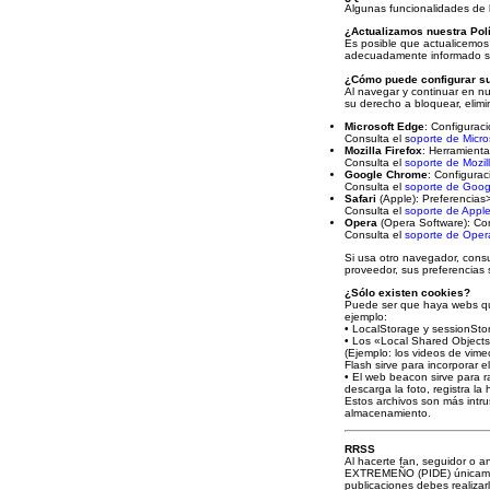
Algunas funcionalidades de l
¿Actualizamos nuestra Pol
Es posible que actualicemos 
adecuadamente informado so
¿Cómo puede configurar s
Al navegar y continuar en nu
su derecho a bloquear, elim
Microsoft Edge
: Configurac
Consulta el s
oporte de Micro
Mozilla Firefox
: Herramient
Consulta el
soporte de Mozil
Google Chrome
: Configura
Consulta el
soporte de Goog
Safari
(Apple): Preferencias
Consulta el
soporte de Appl
Opera
(Opera Software): Co
Consulta el
soporte de Oper
Si usa otro navegador, consu
proveedor, sus preferencias 
¿Sólo existen cookies?
Puede ser que haya webs que
ejemplo:
• LocalStorage y sessionSto
• Los «Local Shared Objects»
(Ejemplo: los videos de vime
Flash sirve para incorporar 
• El web beacon sirve para r
descarga la foto, registra l
Estos archivos son más intr
almacenamiento.
RRSS
Al hacerte fan, seguidor o 
EXTREMEÑO (PIDE) únicamente 
publicaciones debes realizarl