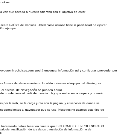
cookies.
a vez que acceda a nuestro sitio web con el objetivo de estar
sente Política de Cookies. Usted como usuario tiene la posibilidad de ejercer
 Por ejemplo:
.youronlinechoices.com, podrá encontrar información útil y configurar, proveedor por
 formas de almacenamiento local de datos en el equipo del cliente, por
el historial de Navegación se pueden borrar.
e donde tiene el perfil de usuario. Hay que entrar en la carpeta y borrarlo.
s por la web, se te carga junto con la página, y el servidor de dónde se
n independientes al navegador que se use. Nosotros no usamos este tipo de
 de este tratamiento debes tener en cuenta que SINDICATO DEL PROFESORADO
quier rectificación de tus datos o restricción de información o de
s: