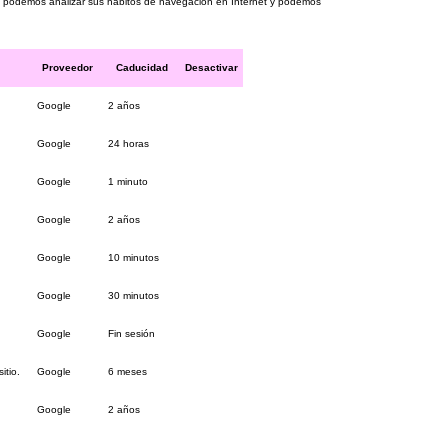
llo podemos analizar sus hábitos de navegación en Internet y podemos
Proveedor
Caducidad
Desactivar
Google
2 años
Google
24 horas
Google
1 minuto
Google
2 años
Google
10 minutos
Google
30 minutos
Google
Fin sesión
itio.
Google
6 meses
Google
2 años