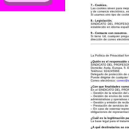
7.- Cookies.
Las cookies sirven para mejo
y de comercio electrónico, e
Si usamos otro tipo de cooki
8.- Legislación.
SINDICATO DEL PROFESORADO
establecido en idioma españ
9.- Contacte con nosotros.
Si tiene Ud. cualquier pregu
dirección de correo electrón
La Política de Privacidad f
¿Quién es el responsable d
SINDICATO DEL PROFESOR
Domicilio: Avda. Europa, 5.
Teléfono: 924245966
Delegado de protección de 
Puede dirigirse de cualquie
Correo electrónico:
correo@s
¿Con que finalidades vamo
En el SINDICATO DEL PROFE
– Gestión de la relación del 
– Gestión de envíos de notici
administrativas y operativas 
– Gestión y emisión de recibo
– Prestación de servicios de 
– En caso de ostentar represe
obligaciones de representaci
¿Cuál es la legitimación pa
La base legal para el tratam
¿A qué destinatarios se c