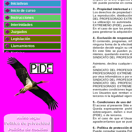
Ud. puede ponerse en contac
Iniciativas
3.- Propiedad intelectual e 
Inicio de curso
Los derechos de propiedad 
La reproducción, distribució
Instrucciones
DEL PROFESORADO EXTREMEÑO 
La utilización no autoriza
Interinidades
EXTREMEÑO (PIDE), pueden da
En el caso de que los prod
Juzgados
para gestionar la adquisició
4.- Exclusión de responsab
Legislación
El contenido, programas, 
ninguna forma de la efectivi
Llamamientos
deberán decidir según su cri
En este Sitio se pueden p
Noticias
mismos, quedando exenta de 
SINDICATO DEL PROFESORADO E
Oposiciones
Asimismo, declina cualquier 
Plantillas
el.
SINDICATO DEL PROFESORADO
PROFESORADO EXTREMEÑO. PID
Publicaciones
por virus informáticos o por 
SINDICATO DEL PROFESORADO 
Registros
SINDICATO DEL PROFESORAD
PROFESORADO EXTREMEÑO. PID
Retribuciones
eventuales condiciones leg
Los Usuarios que remitan 
Solidaridad
terceros ni la legalidad vigen
5.- Condiciones de uso del 
El acceso al presente Sitio 
Queda expresamente prohi
..
sobrecarguen, dañen o inu
(PIDE), o de terceros.
En el caso de que el Usuari
agradeceríamos que se pu
6.- Política de protección 
Puede consultar nuestra Pol