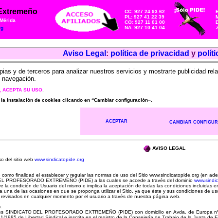
 Extremeño
CC: 927 24 93 62
PL: 927 41 22 39
M
 Mérida
CO: 927 11 01 00
NA: 927 10 41 04
rg
Aviso Legal
:
política de privacidad
y
polít
pias y de terceros para analizar nuestros servicios y mostrarte publicidad rel
e navegación.
, ACEPTA SU USO
.
 instalación de cookies clicando en “Cambiar configuración».
ACEPTAR
CAMBIAR CONFIGUR
AVISO LEGAL
o del sitio web
www.sindicatopide.org
como finalidad el establecer y regular las normas de uso del Sitio www.sindicatopide.org (en ade
EL PROFESORADO EXTREMEÑO (PIDE) a las cuales se accede a través del dominio
www.sindic
ibuye la condición de Usuario del mismo e implica la aceptación de todas las condiciones incluidas
 una de las ocasiones en que se proponga utilizar el Sitio, ya que éste y sus condiciones de us
 revisados en cualquier momento por el usuario a través de nuestra página web.
.
itio es SINDICATO DEL PROFESORADO EXTREMEÑO (PIDE) con domicilio en Avda. de Europa nº 5
1/1985 de Libertad Sindical e inscrita en el registro de la Consejería de Trabajo de la Junta d