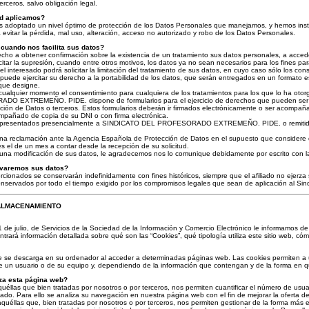
rceros, salvo obligación legal.
d aplicamos?
s adoptado un nivel óptimo de protección de los Datos Personales que manejamos, y hemos insta
 evitar la pérdida, mal uso, alteración, acceso no autorizado y robo de los Datos Personales.
cuando nos facilita sus datos?
cho a obtener confirmación sobre la existencia de un tratamiento sus datos personales, a acceder
citar la supresión, cuando entre otros motivos, los datos ya no sean necesarios para los fines pa
 interesado podrá solicitar la limitación del tratamiento de sus datos, en cuyo caso sólo los co
uede ejercitar su derecho a la portabilidad de los datos, que serán entregados en un formato 
que designe.
cualquier momento el consentimiento para cualquiera de los tratamientos para los que lo ha otor
 EXTREMEÑO. PIDE. dispone de formularios para el ejercicio de derechos que pueden ser so
ión de Datos o terceros. Estos formularios deberán ir firmados electrónicamente o ser acompaña
pañado de copia de su DNI o con firma electrónica.
r presentados presencialmente a SINDICATO DEL PROFESORADO EXTREMEÑO. PIDE. o remitidos po
na reclamación ante la Agencia Española de Protección de Datos en el supuesto que considere 
es el de un mes
a contar desde la recepción de su solicitud.
guna modificación de sus datos, le agradecemos nos lo comunique debidamente por escrito con la
rvaremos sus datos?
orcionados se conservarán indefinidamente con fines históricos, siempre que el afiliado no ejerza
nservados por todo el tiempo exigido por los compromisos legales que sean de aplicación al Sind
 ALMACENAMIENTO
de julio, de Servicios de la Sociedad de la Información y Comercio Electrónico le informamos de 
trará información detallada sobre qué son las “Cookies”, qué tipología utiliza este sitio web, cóm
e se descarga en su ordenador al acceder a determinadas páginas web. Las cookies permiten a 
 un usuario o de su equipo y, dependiendo de la información que contengan y de la forma en que
iza esta página web?
uéllas que bien tratadas por nosotros o por terceros, nos permiten cuantificar el número de usuario
ertado. Para ello se analiza su navegación en nuestra página web con el fin de mejorar la oferta d
 aquéllas que, bien tratadas por nosotros o por terceros, nos permiten gestionar de la forma más e