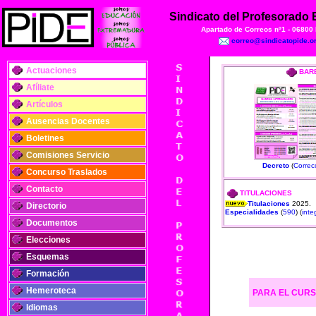
Sindicato del Profesorado
Apartado de Correos nº1 - 06800
correo@sindicatopide.o
Actuaciones
BAR
Afíliate
Artículos
Ausencias Docentes
Boletines
Comisiones Servicio
Decreto
(
Correc
Concurso Traslados
Contacto
TITULACIONES
Titulaciones
2025.
Directorio
Especialidades
(
590
) (
inte
Documentos
Elecciones
Esquemas
Formación
Hemeroteca
PARA EL CURS
Idiomas