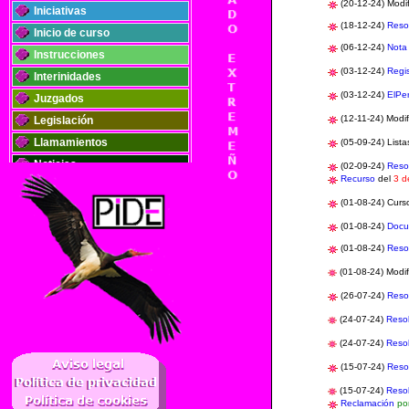
(20-12-24)
Modif
Iniciativas
(18-12-24)
Reso
Inicio de curso
(06-12-24)
Nota
Instrucciones
(03-12-24)
Regis
Interinidades
(03-12-24)
ElPe
Juzgados
(12-11-24) Modif
Legislación
Llamamientos
(05-09-24) List
Noticias
(02-09-24)
Reso
Recurso
del
3 d
Oposiciones
(01-08-24) Curs
Plantillas
(01-08-24)
Docu
Publicaciones
(01-08-24)
Reso
Registros
(01-08-24) Modif
Retribuciones
Solidaridad
(26-07-24)
Reso
(24-07-24)
Reso
..
(24-07-24)
Reso
(15-07-24)
Reso
(15-07-24)
Reso
Reclamación
por