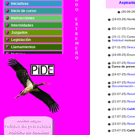
Aspirant
Iniciativas
Inicio de curso
(30-06-2
Instrucciones
(19-03-26) Nom
Interinidades
(02-12-25) Curs
Juzgados
(28-11-25)
Curs
Legislación
Solicitud
motivad
Llamamientos
(27-11-25)
Desc
Noticias
(16-09-25) Enun
Oposiciones
(31-07-25)
Resol
Curso de preve
Plantillas
(24-07-25)
Resol
Publicaciones
(24-07-25)
Resol
Registros
Documentación
Retribuciones
(22-07-25)
Resol
Solidaridad
(21-07-25)
Resol
(21-07-25)
Calif
..
(17-07-25)
Conv
(15-07-25)
Resol
(15-07-25)
Calif