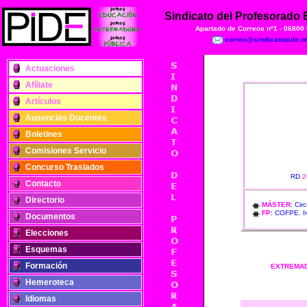
Sindicato del Profesorado
Apartado de Correos nº1 - 06800
correo@sindicatopide.o
Actuaciones
Afíliate
Artículos
Ausencias Docentes
Boletines
Comisiones Servicio
Concurso Traslados
RD
2
Contacto
Directorio
MÁSTER
:
Circ
FP
:
COFPE
.
I
Documentos
Elecciones
Esquemas
Formación
EXTREMA
Hemeroteca
Idiomas