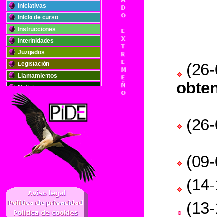
Iniciativas
Inicio de curso
Instrucciones
Interinidades
Juzgados
Legislación
(26-
Llamamientos
obte
Noticias
Oposiciones
Plantillas
(26-
Publicaciones
Registros
Retribuciones
(09-
Solidaridad
(14-
..
(13-