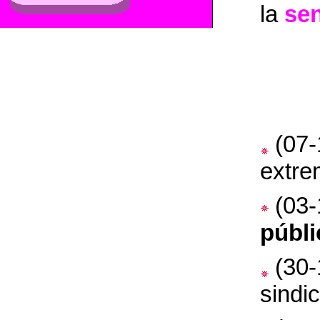
la
sen
(07-
extr
(03-
públi
(30-
sindic