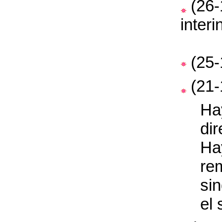
(26-
interi
(25
(21
Ha
di
Ha
rem
si
el 