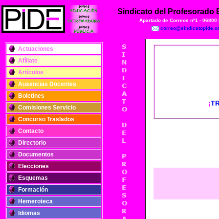
Sindicato del Profesorado
Apartado de Correos nº1 - 06800
correo@sindicatopide.o
Actuaciones
Afíliate
Artículos
Ausencias Docentes
Boletines
¡
T
Comisiones Servicio
Concurso Traslados
Contacto
Directorio
Documentos
Elecciones
Esquemas
Formación
Hemeroteca
Idiomas