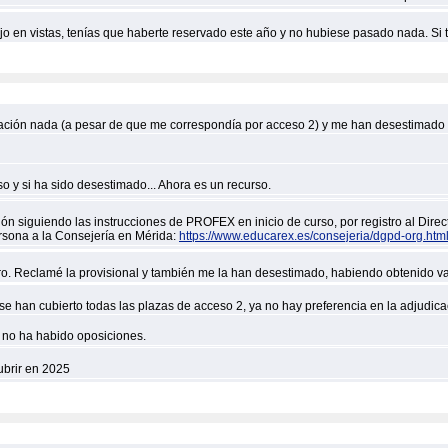
bjo en vistas, tenías que haberte reservado este año y no hubiese pasado nada. Si t
icación nada (a pesar de que me correspondía por acceso 2) y me han desestimad
 y si ha sido desestimado... Ahora es un recurso.
n siguiendo las instrucciones de PROFEX en inicio de curso, por registro al Direct
rsona a la Consejería en Mérida:
https://www.educarex.es/consejeria/dgpd-org.htm
o. Reclamé la provisional y también me la han desestimado, habiendo obtenido va
e han cubierto todas las plazas de acceso 2, ya no hay preferencia en la adjudicac
o no ha habido oposiciones.
ubrir en 2025