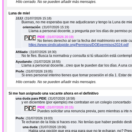
Hilo cerrado. No se pueden añadir más mensajes.
Luna de miel
JJJJ
: (31/07/2026 15:18)
Buenas, no me esperaba que me adjudicaran y tengo la Luna de miel 
orientación
: (31/07/2026 15:19)
Llama a personal docente, y pregunta por los días de permiso p
PIDE
: (31/07/2026 20:19)
No tienes derecho al ser la fecha del matrimonio en este
https://www.sindicatopide.org/Permisos/DOEpermisos2024.pdf
Afiliado
: (31/07/2026 18:30)
No te fíes. Busca la normativa y consulta si tú situación está contemp
Ayudando
: (31/07/2026 18:55)
Llama a personal docente...creo que te pueden dar los días. A una 
Profe
: (31/07/2026 19:05)
Si eres personal interino tienes que tomar posesión el día 1. Estar de 
Hilo cerrado. No se pueden añadir más mensajes.
Si me han asignado una vacante ahora en el definitivo
una duda para PIDE
: (31/07/2026 18:58)
y en diciembre (por ejemplo) me contratan en un colegio concertado c
PIDE
: (31/07/2026 20:15)
Puedes solicitar una renuncia previa, pero mientras a irte
Profe
: (31/07/2026 19:03)
Te echaran de la lista si haces eso. No tenías que haber pedido destin
una duda
: (31/07/2026 19:06)
Habia una opción que era esa para que no te echaran, no? Prese