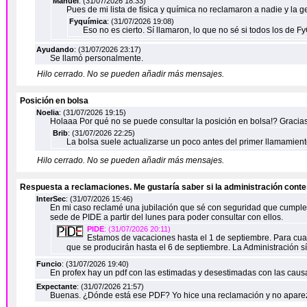
Manuel
: (31/07/2026 18:33)
Pues de mi lista de física y química no reclamaron a nadie y la g
Fyquímica
: (31/07/2026 19:08)
Eso no es cierto. Sí llamaron, lo que no sé si todos los de
Ayudando
: (31/07/2026 23:17)
Se llamó personalmente.
Hilo cerrado. No se pueden añadir más mensajes.
Posición en bolsa
Noelia
: (31/07/2026 19:15)
Holaaa Por qué no se puede consultar la posición en bolsa!? Gracia
Brib
: (31/07/2026 22:25)
La bolsa suele actualizarse un poco antes del primer llamamien
Hilo cerrado. No se pueden añadir más mensajes.
Respuesta a reclamaciones. Me gustaría saber si la administración cont
InterSec
: (31/07/2026 15:46)
En mi caso reclamé una jubilación que sé con seguridad que cumple lo
sede de PIDE a partir del lunes para poder consultar con ellos.
PIDE
: (31/07/2026 20:11)
Estamos de vacaciones hasta el 1 de septiembre. Para cualq
que se producirán hasta el 6 de septiembre. La Administración 
Funcio
: (31/07/2026 19:40)
En profex hay un pdf con las estimadas y desestimadas con las caus
Expectante
: (31/07/2026 21:57)
Buenas. ¿Dónde está ese PDF? Yo hice una reclamación y no aparez