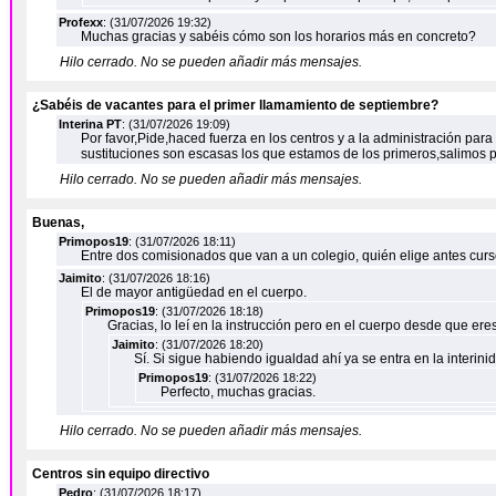
Profexx
: (31/07/2026 19:32)
Muchas gracias y sabéis cómo son los horarios más en concreto?
Hilo cerrado. No se pueden añadir más mensajes.
¿Sabéis de vacantes para el primer llamamiento de septiembre?
Interina PT
: (31/07/2026 19:09)
Por favor,Pide,haced fuerza en los centros y a la administración para
sustituciones son escasas los que estamos de los primeros,salimos 
Hilo cerrado. No se pueden añadir más mensajes.
Buenas,
Primopos19
: (31/07/2026 18:11)
Entre dos comisionados que van a un colegio, quién elige antes curso
Jaimito
: (31/07/2026 18:16)
El de mayor antigüedad en el cuerpo.
Primopos19
: (31/07/2026 18:18)
Gracias, lo leí en la instrucción pero en el cuerpo desde que er
Jaimito
: (31/07/2026 18:20)
Sí. Si sigue habiendo igualdad ahí ya se entra en la interini
Primopos19
: (31/07/2026 18:22)
Perfecto, muchas gracias.
Hilo cerrado. No se pueden añadir más mensajes.
Centros sin equipo directivo
Pedro
: (31/07/2026 18:17)