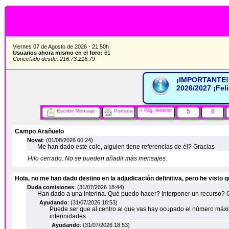
Viernes 07 de Agosto de 2026 - 21:50h
Usuarios ahora mismo en el foro:
61
Conectado desde: 216.73.216.79
¡IMPORTANTE! 
2026/2027 ¡Fel
Escribir Mensaje
Portada
« Pág. Anterior
5
6
Campo Arañuelo
Novat
: (01/08/2026 00:24)
Me han dado este cole, alguien tiene referencias de él? Gracias
Hilo cerrado. No se pueden añadir más mensajes.
Hola, no me han dado destino en la adjudicación definitiva, pero he visto 
Duda comisiones
: (31/07/2026 18:44)
Han dado a una interina. Qué puedo hacer? Interponer un recurso?
Ayudando
: (31/07/2026 18:53)
Puede ser que al centro al que vas hay ocupado el número máxim
interinidades...
Ayudando
: (31/07/2026 18:53)