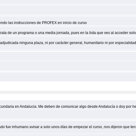
endo las instrucciones de PROFEX en inicio de curso
e trata de un programa o una media jornada, pues en la lista que ves al acceder sol
o adjudicada ninguna plaza, ni por carácter general, humanitario ni por especialidad
cundaria en Andalucia. Me deben de comunicar algo desde Andalucía o doy por hec
ado fue inhumano avisar a solo unos días de empezar el curso, nos dijeron que te