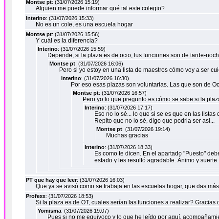
Montse pt
: (31/07/2026 15:19)
Alguien me puede informar qué tal este colegio?
Interino
: (31/07/2026 15:33)
No es un cole, es una escuela hogar
Montse pt
: (31/07/2026 15:56)
Y cuál es la diferencia?
Interino
: (31/07/2026 15:59)
Depende, si la plaza es de ocio, tus funciones son de tarde-noc
Montse pt
: (31/07/2026 16:06)
Pero si yo estoy en una lista de maestros cómo voy a ser 
Interino
: (31/07/2026 16:30)
Por eso esas plazas son voluntarias. Las que son de Oc
Montse pt
: (31/07/2026 16:57)
Pero yo lo que pregunto es cómo se sabe si la plaz
Interino
: (31/07/2026 17:17)
Eso no lo sé... lo que si se es que en las lis
Repito que no lo sé, digo que podria ser asi...
Montse pt
: (31/07/2026 19:14)
Muchas gracias
Interino
: (31/07/2026 18:33)
Es como te dicen. En el apartado "Puesto" deb
estado y les resultó agradable. Ánimo y suerte.
PT que hay que leer
: (31/07/2026 16:03)
Que ya se avisó como se trabaja en las escuelas hogar, que das más
Profexx
: (31/07/2026 18:53)
Si la plaza es de OT, cuales serían las funciones a realizar? Gracia
Yomisma
: (31/07/2026 19:07)
Pues si no me equivoco y lo que he leído por aquí, acompañamien