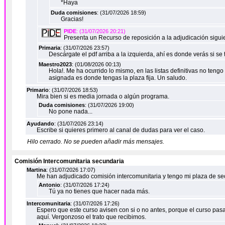
*Haya
Duda comisiones
: (31/07/2026 18:59)
Gracias!
PIDE
: (31/07/2026 20:21)
Presenta un Recurso de reposición a la adjudicación sigui
Primaria
: (31/07/2026 23:57)
Descárgate el pdf arriba a la izquierda, ahí es donde verás si s
Maestro2023
: (01/08/2026 00:13)
Hola!. Me ha ocurrido lo mismo, en las listas definitivas no teng
asignada es donde tengas la plaza fija. Un saludo.
Primario
: (31/07/2026 18:53)
Mira bien si es media jornada o algún programa.
Duda comisiones
: (31/07/2026 19:00)
No pone nada...
Ayudando
: (31/07/2026 23:14)
Escribe si quieres primero al canal de dudas para ver el caso.
Hilo cerrado. No se pueden añadir más mensajes.
Comisión Intercomunitaria secundaria
Martina
: (31/07/2026 17:07)
Me han adjudicado comisión intercomunitaria y tengo mi plaza de se
Antonio
: (31/07/2026 17:24)
Tú ya no tienes que hacer nada más.
Intercomunitaria
: (31/07/2026 17:26)
Espero que este curso avisen con si o no antes, porque el curso pas
aquí. Vergonzoso el trato que recibimos.