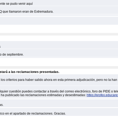
ente se pudo venir aquí
 FyQ que llamaron eran de Extremadura.
s
to de septiembre.
estará a las reclamaciones presentadas.
s criterios para haber salido ahora en esta primera adjudicación, pero no la han 
uier cuestión puedes contactar a través del correo electrónico, foro de PIDE o te
sí ha publicado las reclamaciones estimadas y desestimadas:
https://profex.educare
as.
co en el apartado de reclamaciones. Gracias.