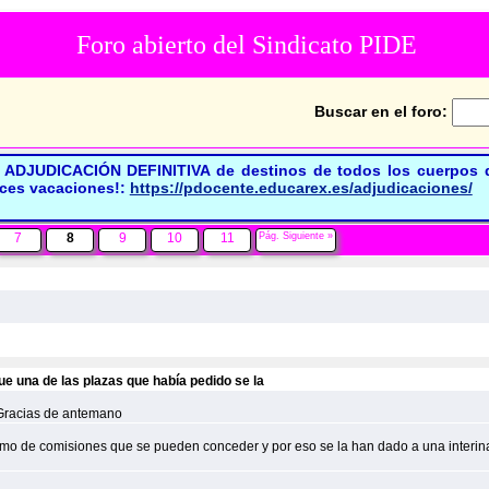
Foro abierto del Sindicato PIDE
Buscar en el foro:
ADJUDICACIÓN DEFINITIVA de destinos de todos los cuerpos d
ices vacaciones!:
https://pdocente.educarex.es/adjudicaciones/
7
8
9
10
11
Pág. Siguiente »
que una de las plazas que había pedido se la
 Gracias de antemano
o de comisiones que se pueden conceder y por eso se la han dado a una interina.