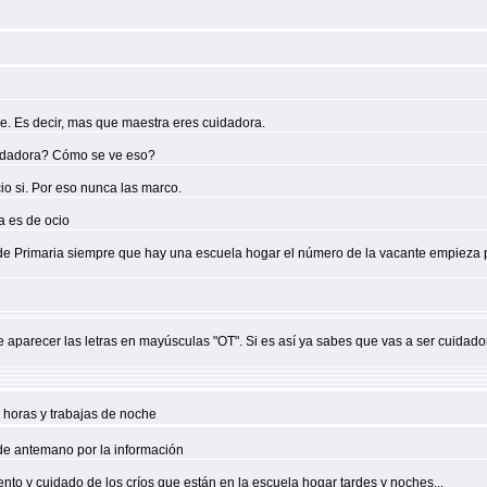
he. Es decir, mas que maestra eres cuidadora.
cuidadora? Cómo se ve eso?
io si. Por eso nunca las marco.
a es de ocio
tas de Primaria siempre que hay una escuela hogar el número de la vacante empieza p
e aparecer las letras en mayúsculas "OT". Si es así ya sabes que vas a ser cuida
 horas y trabajas de noche
s de antemano por la información
to y cuidado de los críos que están en la escuela hogar tardes y noches...