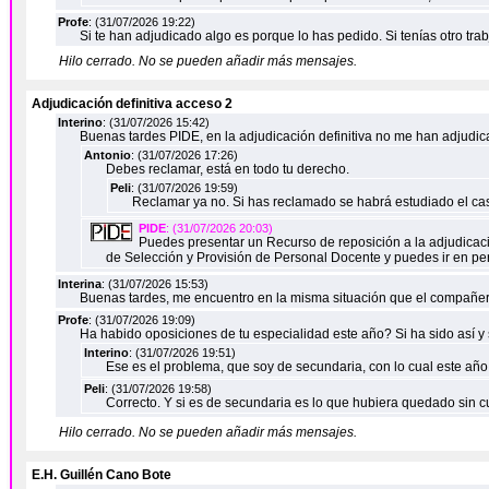
Profe
: (31/07/2026 19:22)
Si te han adjudicado algo es porque lo has pedido. Si tenías otro tra
Hilo cerrado. No se pueden añadir más mensajes.
Adjudicación definitiva acceso 2
Interino
: (31/07/2026 15:42)
Buenas tardes PIDE, en la adjudicación definitiva no me han adjud
Antonio
: (31/07/2026 17:26)
Debes reclamar, está en todo tu derecho.
Peli
: (31/07/2026 19:59)
Reclamar ya no. Si has reclamado se habrá estudiado el caso
PIDE
: (31/07/2026 20:03)
Puedes presentar un Recurso de reposición a la adjudicació
de Selección y Provisión de Personal Docente y puedes ir en pe
Interina
: (31/07/2026 15:53)
Buenas tardes, me encuentro en la misma situación que el compañer
Profe
: (31/07/2026 19:09)
Ha habido oposiciones de tu especialidad este año? Si ha sido así y s
Interino
: (31/07/2026 19:51)
Ese es el problema, que soy de secundaria, con lo cual este añ
Peli
: (31/07/2026 19:58)
Correcto. Y si es de secundaria es lo que hubiera quedado sin c
Hilo cerrado. No se pueden añadir más mensajes.
E.H. Guillén Cano Bote