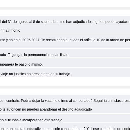
del 31 de agosto al 8 de septiembre, me han adjudicado, alguien puede ayudarme?
or matrimonio
 curso y no en el 2026/2027. Te recomiendo que leas el artículo 10 de la orden 
lada. Te juegas la permanencia en las listas.
compañera le pasó lo mismo.
viaje no justifica no presentarte en tu trabajo.
on contrato. Podría dejar la vacante e irme al concertado? Seguiría en listas pre
 no te autoricen no puedes abandonar el destino adjudicado
o si te ibas a incorporar en otro trabajo
ntar un contrato educativo en un cole concertado no? Y si ese contrato lo presen