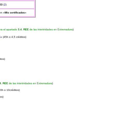
23
(
2
)
en
«Mis certificados»
ra el apartado
3.4. REE
de las interinidades en Extremadura
)
X
«
(45h o 4,5 créditos)
itos)
4. REE
de las interinidades en Extremadura
)
0h o 10créditos)
os)