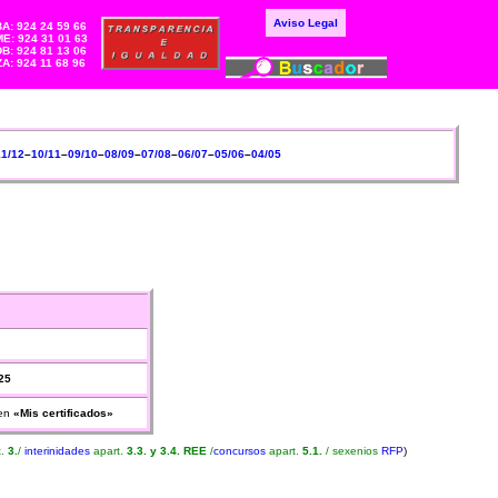
Aviso Legal
BA: 924 24 59 66
E: 924 31 01 63
DB: 924 81 13 06
ZA: 924 11 68 96
11/12
–
10/11
–
09/10
–
08/09
–
07/08
–
06/07
–
05/06
–
04/05
25
en
«Mis certificados»
t.
3.
/
interinidades
apart.
3.3. y 3.4. REE
/
concursos
apart.
5.1.
/ sexenios
RFP
)