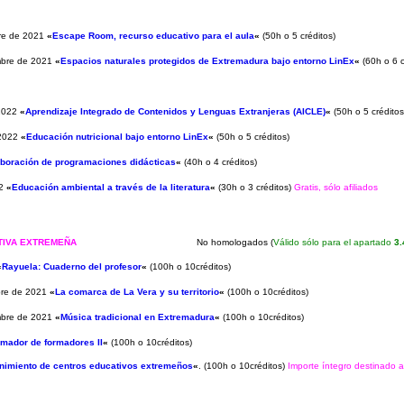
bre de 2021
«
Escape Room, recurso educativo para el aula
«
(50h o 5 créditos)
embre de 2021
«
Espacios naturales protegidos de Extremadura bajo entorno LinEx
«
(60h o 6 c
 2022
«
Aprendizaje Integrado de Contenidos y Lenguas Extranjeras (AICLE)
«
(50h o 5 créditos
 2022
«
Educación nutricional bajo entorno LinEx
«
(50h o 5 créditos)
aboración de programaciones didácticas
«
(40h o 4 créditos)
2
«
Educación ambiental a través de la literatura
«
(30h o 3 créditos)
Gratis, sólo afiliados
ATIVA EXTREMEÑA
No homologados
(
Válido sólo para el apartado
3.
«
Rayuela: Cuaderno del profesor
«
(100h o 10créditos)
bre de 2021
«
La comarca de La Vera y su territorio
«
(100h o 10créditos)
embre de 2021
«
Música tradicional en Extremadura
«
(100h o 10créditos)
mador de formadores II
«
(100h o 10créditos)
nimiento de centros educativos extremeños
«
. (100h o 10créditos)
Importe íntegro destinado a