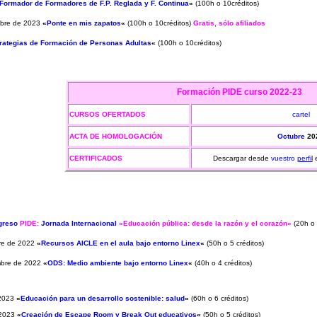
Formador de Formadores de F.P. Reglada y F. Continua
«
(100h o 10créditos)
mbre de 2023
«
Ponte en mis zapatos
«
(100h o 10créditos)
Gratis, sólo afiliados
rategias de Formación de Personas Adultas
«
(100h o 10créditos)
Formación PIDE
curso 2022-23
CURSOS OFERTADOS
cartel
ACTA DE HOMOLOGACIÓN
Octubre
20
CERTIFICADOS
Descargar desde
vuestro
perfi
l
greso
PIDE:
Jornada Internacional
«Educación pública: desde la razón y el corazón»
(20h o 
bre de 2022
«
Recursos AICLE en el aula bajo entorno Linex
«
(50h o 5 créditos)
embre de 2022
«
ODS: Medio ambiente bajo entorno Linex
«
(40h o 4 créditos)
 2023
«
Educación para un desarrollo sostenible: salud
«
(60h o 6 créditos)
 2023
«
Creación de Escape Room y Break Out educativos
«
(50h o 5 créditos)