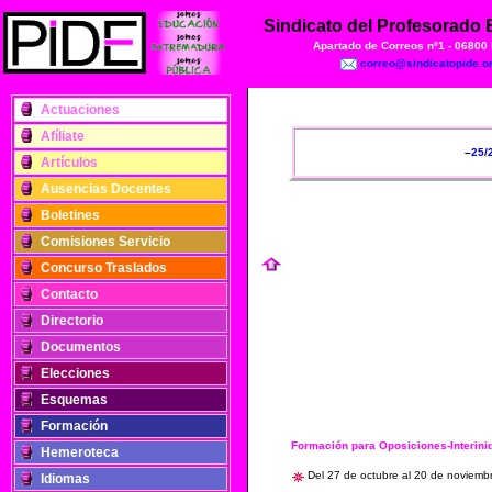
Sindicato del Profesorado
Apartado de Correos nº1 - 06800
correo@sindicatopide.o
Actuaciones
Afíliate
–
25/
Artículos
Ausencias Docentes
Boletines
Comisiones Servicio
Concurso Traslados
Contacto
Directorio
Documentos
Elecciones
Esquemas
Formación
Formación para Oposiciones-Interin
Hemeroteca
Del 27 de octubre al 20 de noviem
Idiomas