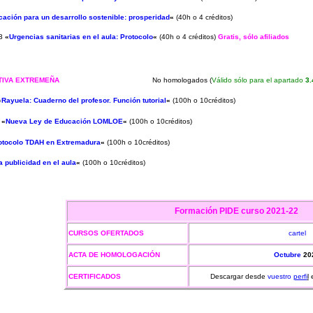
ación para un desarrollo sostenible:
prosperidad
«
(40h o 4 créditos)
3
«
Urgencias sanitarias en el aula: Protocolo
«
(40h o 4 créditos)
Gratis, sólo afiliados
ATIVA EXTREMEÑA
No homologados
(
Válido sólo para el apartado
3.
«
Rayuela: Cuaderno del profesor. Función tutorial
«
(100h o 10créditos)
2
«
Nueva Ley de Educación LOMLOE
«
(100h o 10créditos)
otocolo TDAH en Extremadura
«
(100h o 10créditos)
a publicidad en el aula
«
(100h o 10créditos)
Formación PIDE
curso 2021-22
CURSOS OFERTADOS
cartel
ACTA DE HOMOLOGACIÓN
Octubre
20
CERTIFICADOS
Descargar desde
vuestro
perfi
l