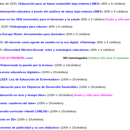
embre de 2025
«
Educación para un futuro sostenible bajo entorno LINEX
«
(60h o 6 créditos)
sformación educativa a través del análisis de datos bajo entorno LINEX
«
(50h o 5 créditos)
car en los ODS esenciales para el bienestar y la salud
«
(50h o 5 créditos)
Gratis y sólo par
e 2026 «
Videojuegos para educar
«
(60h o 6 créditos)
tu Escape Room: herramientas para docentes
«
(50h o 5 créditos)
026
«
El docente como agente de cambio en la era digital. eTwinning
«
(50h o 5 créditos)
026
«
Diversidad Afectivo-Sexual: retos y estrategias educativas
«
(40h o 4 créditos)
ATIVA EXTREMEÑA
cartel
NO homologados
(
Válidos sólo para el apartado
«
Potenciando la pasión por la lectura
«
(100h o 10créditos)
cursos educativos digitales
«
(100h o 10créditos)
LEEX: Ley de Educación de Extremadura
«
(100h o 10créditos)
Educación para los Objetivos de Desarrollo Sostenible
«
(100h o 10créditos)
ducación en ocio y tiempo libre
«
(100h o 10créditos)
Gratis y sólo para afiliados
uela: cuaderno del tutor
«
(100h o 10créditos)
rrollo curricular infantil LOMLOE
«
(100h o 10créditos)
sión en 3D
«
(100h o 10créditos)
nismos de publicidad y su uso didáctico
«
(100h o 10créditos)