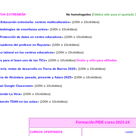
ATIVA EXTREMEÑA
No homologados
(
Válidos sólo para el apartado
«
Educación extremeña: centros multiculturales
«
(100h o 10créditos)
todologías de enseñanza activa
«
(100h o 10créditos)
Protección de datos en centro educativos
«
(100h o 10créditos)
Cuaderno del profesor en Rayuela
«
(100h o 10créditos)
o laboral en los centros educativos
«
(100h o 10créditos)
a para el buen uso de las TICs
«
(100h o 10créditos)
Gratis y sólo para afiliados
rería: motor de desarrollo en Tierra de Barros 2025
«
(100h o 10créditos)
cia de Alcántara: pasado, presente y futuro 2025
«
(100h o 10créditos)
al Google Classroom
«
(100h o 10créditos)
iendo La Vera
«
(100h o 10créditos)
tocolo TDAH en las aulas
«
(100h o 10créditos)
Formación PIDE
curso 2023-24
CURSOS OFERTADOS
cartel