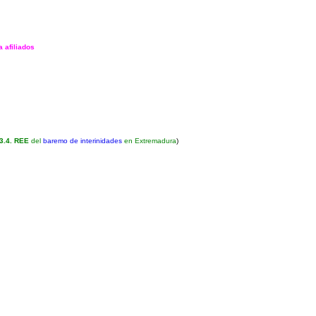
a afiliados
3.4. REE
del
baremo de interinidades
en Extremadura
)