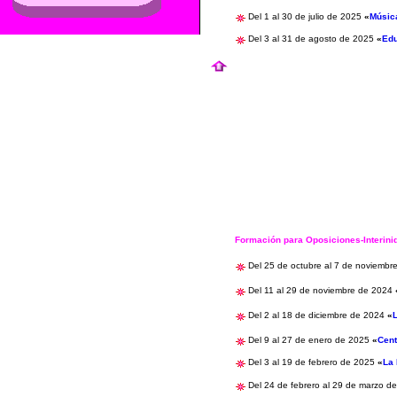
Del 1 al 30 de julio de 2025
«
Músic
Del 3 al 31 de agosto de 2025
«
Edu
Formación para Oposiciones-Interin
Del 25 de octubre al 7 de noviemb
Del 11 al 29 de noviembre de 2024
Del 2 al 18 de diciembre de 2024
«
Del 9 al 27 de enero de 2025
«
Cent
Del 3 al 19 de febrero de 2025
«
La 
Del 24 de febrero al 29 de marzo 