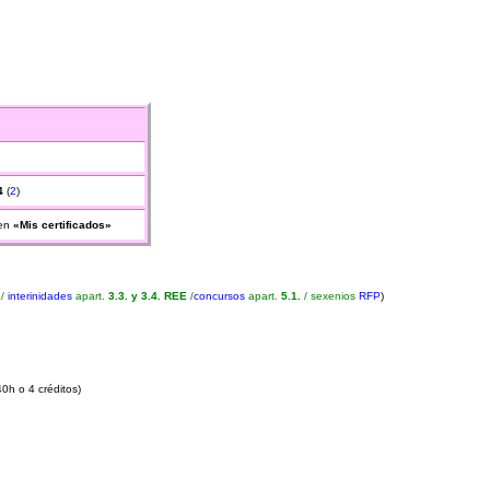
4
(
2
)
en
«Mis certificados»
.
/
interinidades
apart.
3.3. y 3.4. REE
/
concursos
apart.
5.1.
/ sexenios
RFP
)
0h o 4 créditos)