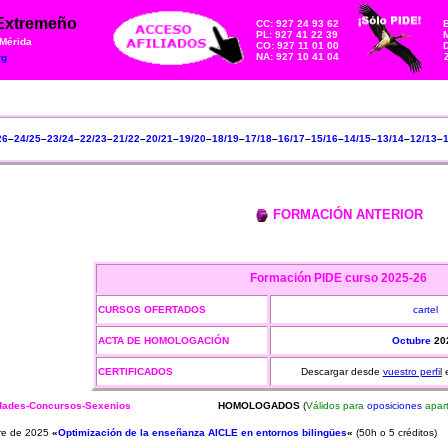
 Extremeño
CC: 927 24 93 62
PL: 927 41 22 39
M
 Mérida
CO: 927 11 01 00
NA: 927 10 41 04
rg
26
–
24/25
–
23/24
–
22/23
–
21/22
–
20/21
–
19/20
–
18/19
–
17/18
–
16/17
–
15/16
–
14/15
–
13/14
–
12/13
–
FORMACIÓN ANTERIOR
Formación PIDE
curso 2025-26
CURSOS OFERTADOS
cartel
ACTA DE HOMOLOGACIÓN
Octubre
20
CERTIFICADOS
Descargar desde
vuestro perfi
l
idades-Concursos-Sexenios
H
OMOLOGADOS
(
Válidos para
oposiciones
apar
bre de 2025
«
Optimización de la enseñanza AICLE en entornos bilingües
«
(50h o 5 créditos)