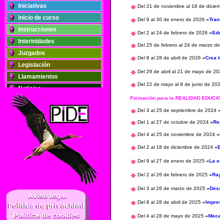
Iniciativas
Del 21 de noviembre al 18 de dici
Inicio de curso
Del 9 al 30 de enero de 2026
«
Tran
Instrucciones
Del 2 al 24 de febrero de 2026
«
Edu
Interinidades
Del 25 de febrero al 24 de marzo d
Juzgados
Del 8 al 28 de abril de 2026
«
Crea 
Legislación
Del 29 de abril al 21 de mayo de 2
Llamamientos
Del 22 de mayo al 8 de junio de 2
Noticias
Formación para la REALIDAD EDUC
Oposiciones
Del 3 al 25 de septiembre de 2024
Plantillas
Del 1 al 27 de octubre de 2024
«
Re
Publicaciones
Del 4 al 25 de noviembre de 2024
«
Registros
Retribuciones
Del 2 al 18 de diciembre de 2024
«
Solidaridad
Del 9 al 27 de enero de 2025
«
La e
Del 2 al 26 de febrero de 2025
«
Ray
..
Del 3 al 26 de marzo de 2025
«
Desa
Del 8 al 28 de abril de 2025
«
Impre
Del 4 al 28 de mayo de 2025
«
Meca