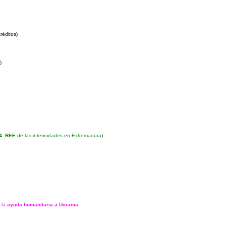
réditos)
)
4. REE
de las interinidades en Extremadura
)
 la
ayuda humanitaria a Ucrania
.