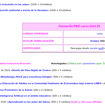
a extremeña en las aulas
«
(100h o 10créditos)
cación ambiental a través de la literatura
«
(100h o 10créditos)
Formación PIDE
curso 2024-25
CURSOS OFERTADOS
cartel
ACTA DE HOMOLOGACIÓN
Octubre
202
CERTIFICADOS
Descargar desde
vuestro
perfi
l
idades-Concursos-Sexenios
H
omologados
(
Válidos para
oposiciones
apart.
3
re de 2024
«
Diseño del Plan Digital de Centro
«
(30h o 3 créditos)
«
Metodología AICLE para enseñanza bilingüe
«
(50h o 5 créditos)
La Educación de Adultos en la Comunidad Autónoma de Extremadura bajo entorno LINEX
«
(4
ros Promotores de la Salud
«
(40h o 4 créditos)
Inteligencia Artificial en el ámbito educativo
«
(40h o 4 créditos)
de 2025
«
Aprendiendo en las aulas del futuro
«
(50h o 5 créditos)
Gratis y sólo para afiliados