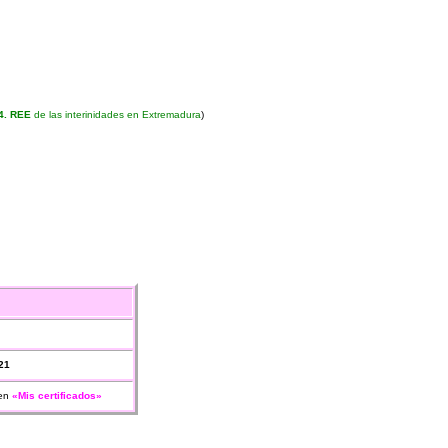
4. REE
de las interinidades en Extremadura
)
21
en
«Mis certificados»