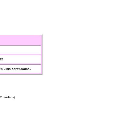
22
en
«Mis certificados»
2 créditos)