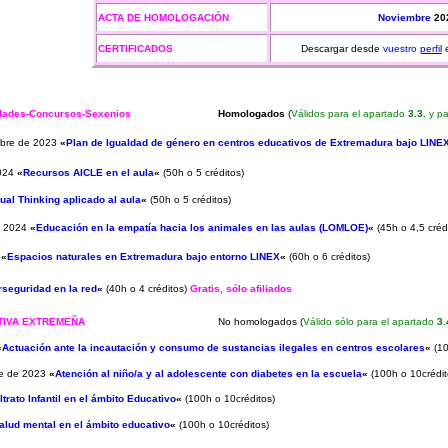
ACTA DE HOMOLOGACIÓN
Noviembre
20
CERTIFICADOS
Descargar desde
vuestro
perfi
l
idades-Concursos-Sexenios
H
omologados
(
Válidos para el apartado
3.3.
y pa
mbre de 2023
«
Plan de Igualdad de género en centros educativos de Extremadura bajo LINE
2024
«
Recursos AICLE en el aula
«
(50h o 5 créditos)
ual Thinking aplicado al aula
«
(50h o 5 créditos)
de 2024
«
Educación en la empatía hacia los animales en las aulas (LOMLOE)
«
(45h o 4,5 créd
4
«
Espacios naturales en Extremadura bajo entorno LINEX
«
(60h o 6 créditos)
rseguridad en la red
«
(40h o 4 créditos)
Gratis, sólo afiliados
ATIVA EXTREMEÑA
No homologados
(
Válido sólo para el apartado
3.
«
Actuación ante la incautación y consumo de sustancias ilegales en centros escolares
«
(10
re de 2023
«
Atención al niño/a y al adolescente con diabetes en la escuela
«
(100h o 10crédit
ltrato Infantil en el ámbito Educativo
«
(100h o 10créditos)
alud mental en el ámbito educativo
«
(100h o 10créditos)